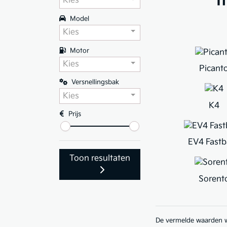
m
Kies
Model
Kies
Motor
Kies
Picant
Versnellingsbak
Kies
K4
Prijs
EV4 Fastb
Toon resultaten
Sorent
De vermelde waarden wo