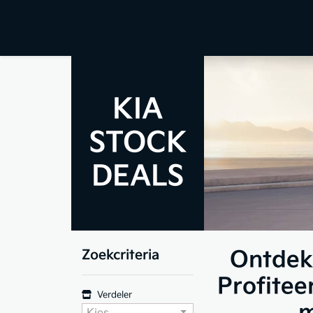
KIA
STOCK
DEALS
Ontdek 
Zoekcriteria
Profitee
Verdeler