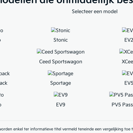
odellen die onmiddellijk bes
Selecteer een model
o
Stonic
EV
Ceed Sportswagon
XCe
ack
Sportage
EV
o
EV9
PV5 Pass
rden enkel ter informatieve titel vermeld teneinde een vergelijking toe t