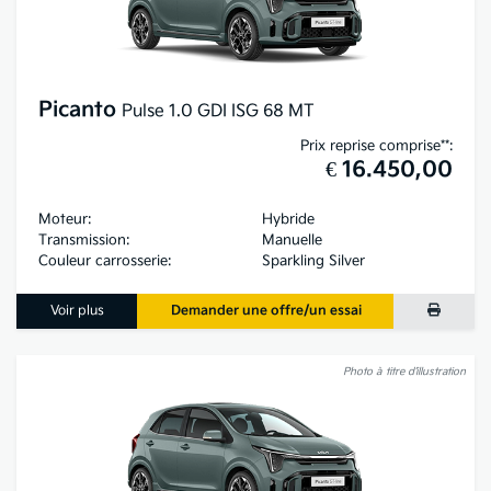
Picanto
Pulse 1.0 GDI ISG 68 MT
Prix reprise comprise**:
€ 16.450,00
Moteur:
Hybride
Transmission:
Manuelle
Couleur carrosserie:
Sparkling Silver
Voir plus
Demander une offre/un essai
Photo à titre d’illustration