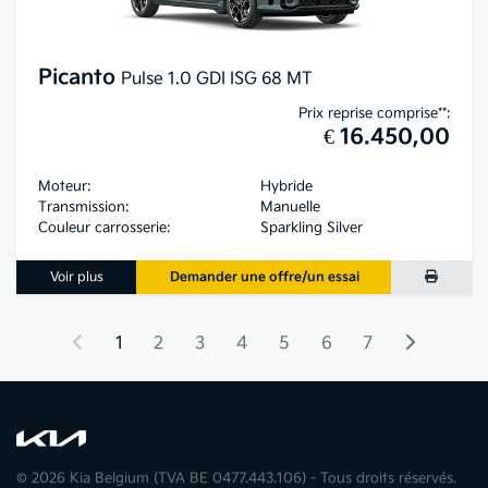
Picanto
Pulse 1.0 GDI ISG 68 MT
Prix reprise comprise**:
€ 16.450,00
Moteur:
Hybride
Transmission:
Manuelle
Couleur carrosserie:
Sparkling Silver
Voir plus
Demander une offre/un essai
1
2
3
4
5
6
7
© 2026 Kia Belgium (TVA BE 0477.443.106) - Tous droits réservés.