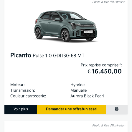
Photo à titre d’illustration
Picanto
Pulse 1.0 GDI ISG 68 MT
Prix reprise comprise**:
€ 16.450,00
Moteur:
Hybride
Transmission:
Manuelle
Couleur carrosserie:
Aurora Black Pearl
Voir plus
Demander une offre/un essai
Photo à titre d’illustration