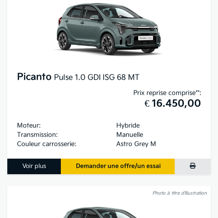
Picanto
Pulse 1.0 GDI ISG 68 MT
Prix reprise comprise**:
€ 16.450,00
Moteur:
Hybride
Transmission:
Manuelle
Couleur carrosserie:
Astro Grey M
Voir plus
Demander une offre/un essai
Photo à titre d’illustration