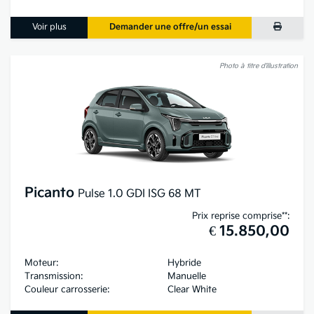
Voir plus
Demander une offre/un essai
Photo à titre d’illustration
Picanto
Pulse 1.0 GDI ISG 68 MT
Prix reprise comprise**:
€ 15.850,00
Moteur:
Hybride
Transmission:
Manuelle
Couleur carrosserie:
Clear White