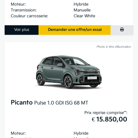
Moteur:
Hybride
Transmission:
Manuelle
Couleur carrosserie:
Clear White
Voir plus
Demander une offre/un essai
Photo à titre d’illustration
Picanto
Pulse 1.0 GDI ISG 68 MT
Prix reprise comprise**:
€ 15.850,00
Moteur:
Hybride