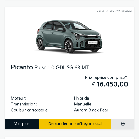
Photo à titre d’illustration
Picanto
Pulse 1.0 GDI ISG 68 MT
Prix reprise comprise**:
€ 16.450,00
Moteur:
Hybride
Transmission:
Manuelle
Couleur carrosserie:
Aurora Black Pearl
Voir plus
Demander une offre/un essai