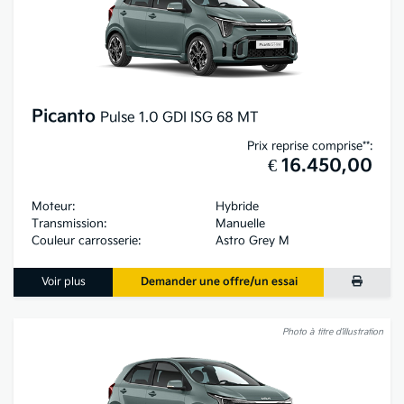
Picanto
Pulse 1.0 GDI ISG 68 MT
Prix reprise comprise**:
€ 16.450,00
Moteur:
Hybride
Transmission:
Manuelle
Couleur carrosserie:
Astro Grey M
Voir plus
Demander une offre/un essai
Photo à titre d’illustration