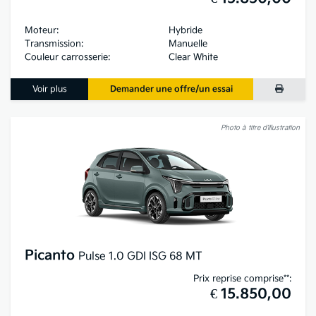
Moteur:
Hybride
Transmission:
Manuelle
Couleur carrosserie:
Clear White
Voir plus
Demander une offre/un essai
Photo à titre d’illustration
Picanto
Pulse 1.0 GDI ISG 68 MT
Prix reprise comprise**:
€ 15.850,00