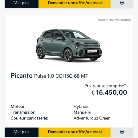
Voir plus
Demander une offre/un essai
Photo à titre d’illustration
Picanto
Pulse 1.0 GDI ISG 68 MT
Prix reprise comprise**:
€ 16.450,00
Moteur:
Hybride
Transmission:
Manuelle
Couleur carrosserie:
Adventurous Green
Voir plus
Demander une offre/un essai