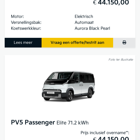
€ 44.150,00
Motor:
Elektrisch
Versnellingsbak:
Automaat
Koetswerkkleur:
Aurora Black Pearl
Lees meer
Vraag een offerte/testrit aan
Foto ter illustratie
PV5 Passenger
Elite 71.2 kWh
Prijs inclusief overname**:
€ 44.150,00