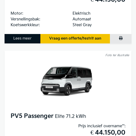
Motor:
Elektrisch
Versnellingsbak:
Automaat
Koetswerkkleur:
Steel Gray
Lees meer
Vraag een offerte/testrit aan
Foto ter illustratie
PV5 Passenger
Elite 71.2 kWh
Prijs inclusief overname**:
€ 44.150,00