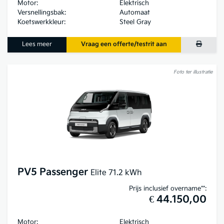
Motor:
Elektrisch
Versnellingsbak:
Automaat
Koetswerkkleur:
Steel Gray
Lees meer
Vraag een offerte/testrit aan
Foto ter illustratie
PV5 Passenger
Elite 71.2 kWh
Prijs inclusief overname**:
€ 44.150,00
Motor:
Elektrisch