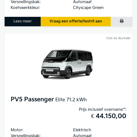
Versnellingsbak:
Automaat
Koetswerkkleur:
Cityscape Green
Lees meer
Vraag een offerte/testrit aan
Foto ter illustratie
PV5 Passenger
Elite 71.2 kWh
Prijs inclusief overname**:
€ 44.150,00
Motor:
Elektrisch
Versnellingsbak:
Automaat