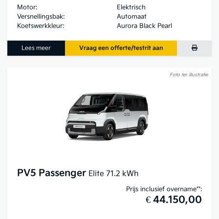
Motor:
Elektrisch
Versnellingsbak:
Automaat
Koetswerkkleur:
Aurora Black Pearl
Lees meer
Vraag een offerte/testrit aan
Foto ter illustratie
PV5 Passenger
Elite 71.2 kWh
Prijs inclusief overname**:
€ 44.150,00