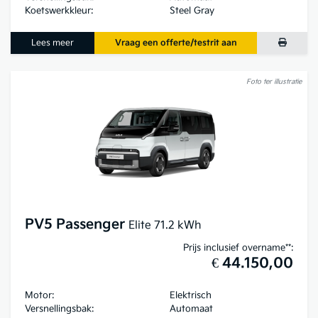
Koetswerkkleur:
Steel Gray
Lees meer
Vraag een offerte/testrit aan
Foto ter illustratie
PV5 Passenger
Elite 71.2 kWh
Prijs inclusief overname**:
€ 44.150,00
Motor:
Elektrisch
Versnellingsbak:
Automaat