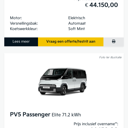
€ 44.150,00
Motor:
Elektrisch
Versnellingsbak:
Automaat
Koetswerkkleur:
Soft Mint
Lees meer
Vraag een offerte/testrit aan
Foto ter illustratie
PV5 Passenger
Elite 71.2 kWh
Prijs inclusief overname**: