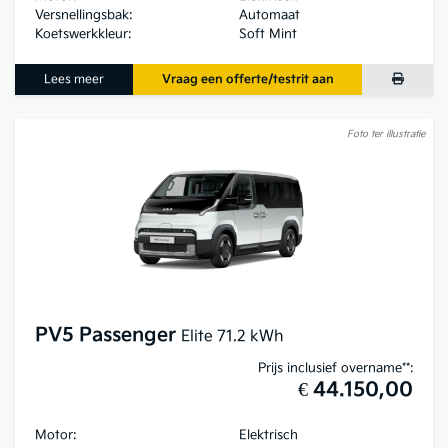
Versnellingsbak:
Automaat
Koetswerkkleur:
Soft Mint
Lees meer
Vraag een offerte/testrit aan
Foto ter illustratie
PV5 Passenger
Elite 71.2 kWh
Prijs inclusief overname**:
€ 44.150,00
Motor:
Elektrisch