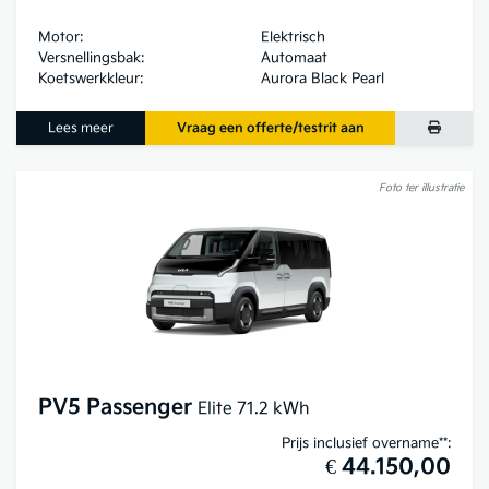
Motor:
Elektrisch
Versnellingsbak:
Automaat
Koetswerkkleur:
Aurora Black Pearl
Lees meer
Vraag een offerte/testrit aan
Foto ter illustratie
PV5 Passenger
Elite 71.2 kWh
Prijs inclusief overname**:
€ 44.150,00