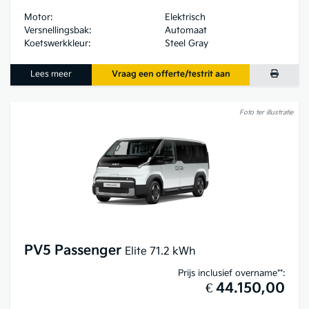
Motor:
Elektrisch
Versnellingsbak:
Automaat
Koetswerkkleur:
Steel Gray
Lees meer
Vraag een offerte/testrit aan
Foto ter illustratie
PV5 Passenger
Elite 71.2 kWh
Prijs inclusief overname**:
€ 44.150,00