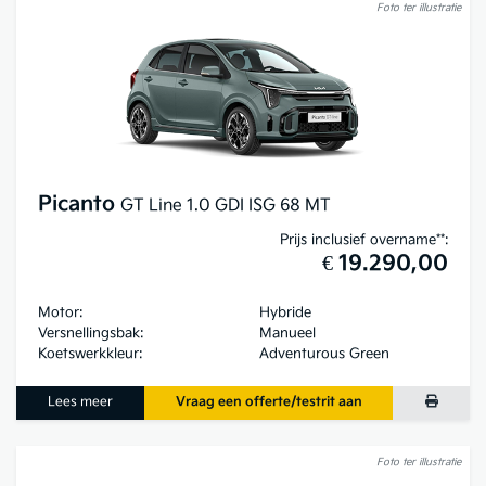
Foto ter illustratie
Picanto
GT Line 1.0 GDI ISG 68 MT
Prijs inclusief overname**:
€ 19.290,00
Motor:
Hybride
Versnellingsbak:
Manueel
Koetswerkkleur:
Adventurous Green
Lees meer
Vraag een offerte/testrit aan
Foto ter illustratie