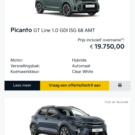
Picanto
GT Line 1.0 GDI ISG 68 AMT
Prijs inclusief overname**:
€ 19.750,00
Motor:
Hybride
Versnellingsbak:
Automaat
Koetswerkkleur:
Clear White
Lees meer
Vraag een offerte/testrit aan
Foto ter illustratie