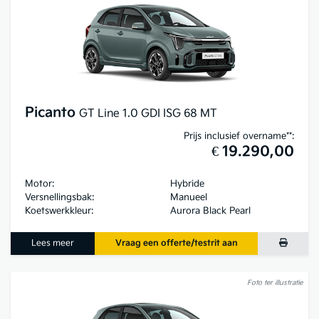
Picanto
GT Line 1.0 GDI ISG 68 MT
Prijs inclusief overname**:
€ 19.290,00
Motor:
Hybride
Versnellingsbak:
Manueel
Koetswerkkleur:
Aurora Black Pearl
Lees meer
Vraag een offerte/testrit aan
Foto ter illustratie