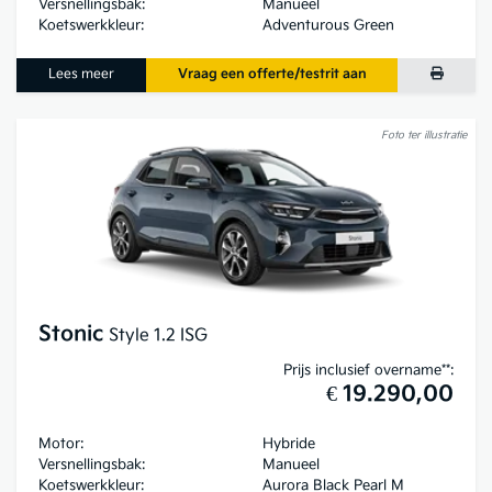
Versnellingsbak:
Manueel
Koetswerkkleur:
Adventurous Green
Lees meer
Vraag een offerte/testrit aan
Foto ter illustratie
Stonic
Style 1.2 ISG
Prijs inclusief overname**:
€ 19.290,00
Motor:
Hybride
Versnellingsbak:
Manueel
Koetswerkkleur:
Aurora Black Pearl M