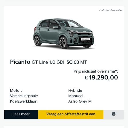
Foto ter illustratie
Picanto
GT Line 1.0 GDI ISG 68 MT
Prijs inclusief overname**:
€ 19.290,00
Motor:
Hybride
Versnellingsbak:
Manueel
Koetswerkkleur:
Astro Grey M
Lees meer
Vraag een offerte/testrit aan