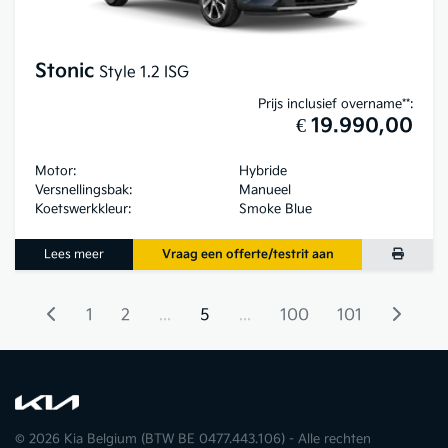
Stonic
Style 1.2 ISG
Prijs inclusief overname**:
€ 19.990,00
Motor:
Hybride
Versnellingsbak:
Manueel
Koetswerkkleur:
Smoke Blue
Lees meer
Vraag een offerte/testrit aan
1
2
...
5
...
100
101
© 2026 Kia Belgium (BTW BE 0477.443.106) - Alle rechten