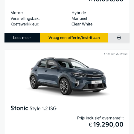
Motor:
Hybride
Versnellingsbak:
Manueel
Koetswerkkleur:
Clear White
Lees meer
Vraag een offerte/testrit aan
Foto ter illustratie
Stonic
Style 1.2 ISG
Prijs inclusief overname**:
€ 19.290,00