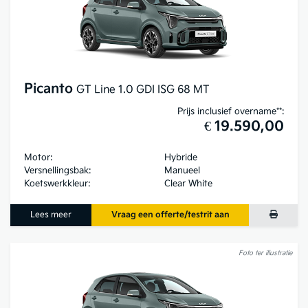
Picanto
GT Line 1.0 GDI ISG 68 MT
Prijs inclusief overname**:
€ 19.590,00
Motor:
Hybride
Versnellingsbak:
Manueel
Koetswerkkleur:
Clear White
Lees meer
Vraag een offerte/testrit aan
Foto ter illustratie