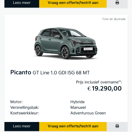
Lees meer
Vraag een offerte/testrit aan
Foto ter illustratie
Picanto
GT Line 1.0 GDI ISG 68 MT
Prijs inclusief overname**:
€ 19.290,00
Motor:
Hybride
Versnellingsbak:
Manueel
Koetswerkkleur:
Adventurous Green
Lees meer
Vraag een offerte/testrit aan