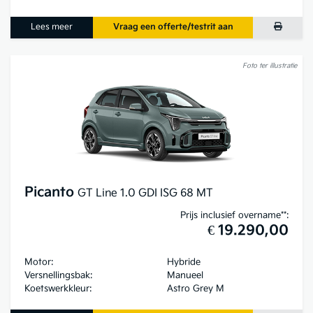
Lees meer
Vraag een offerte/testrit aan
Foto ter illustratie
Picanto
GT Line 1.0 GDI ISG 68 MT
Prijs inclusief overname**:
€ 19.290,00
Motor:
Hybride
Versnellingsbak:
Manueel
Koetswerkkleur:
Astro Grey M