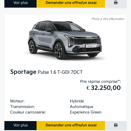
Voir plus
Demander une offre/un essai
Photo à titre d’illustration
Sportage
Pulse 1.6 T-GDi 7DCT
Prix reprise comprise**:
€ 32.250,00
Moteur:
Hybride
Transmission:
Automatique
Couleur carrosserie:
Experience Green
Voir plus
Demander une offre/un essai