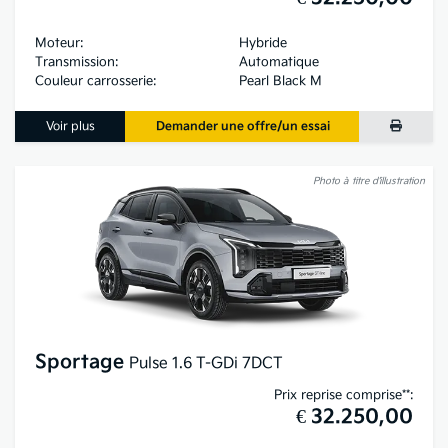
Moteur:
Hybride
Transmission:
Automatique
Couleur carrosserie:
Pearl Black M
Voir plus
Demander une offre/un essai
Photo à titre d’illustration
Sportage
Pulse 1.6 T-GDi 7DCT
Prix reprise comprise**:
€ 32.250,00