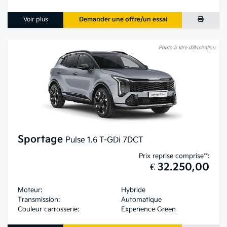
Voir plus
Demander une offre/un essai
Photo à titre d’illustration
Sportage
Pulse 1.6 T-GDi 7DCT
Prix reprise comprise**:
€ 32.250,00
Moteur:
Hybride
Transmission:
Automatique
Couleur carrosserie:
Experience Green