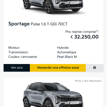
Sportage
Pulse 1.6 T-GDi 7DCT
Prix reprise comprise**:
€ 32.250,00
Moteur:
Hybride
Transmission:
Automatique
Couleur carrosserie:
Pearl Black M
Voir plus
Demander une offre/un essai
Photo à titre d’illustration