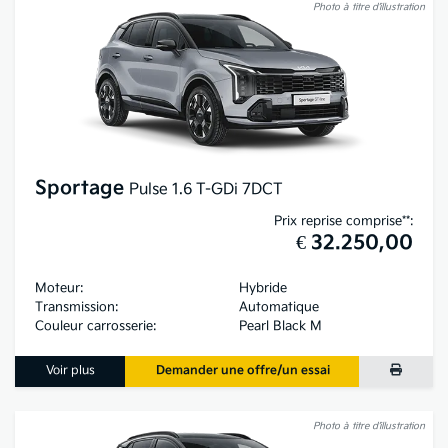
Photo à titre d’illustration
Sportage
Pulse 1.6 T-GDi 7DCT
Prix reprise comprise**:
€ 32.250,00
Moteur:
Hybride
Transmission:
Automatique
Couleur carrosserie:
Pearl Black M
Voir plus
Demander une offre/un essai
Photo à titre d’illustration