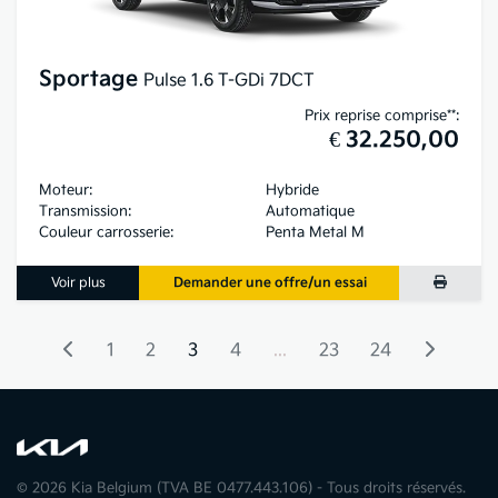
Sportage
Pulse 1.6 T-GDi 7DCT
Prix reprise comprise**:
€ 32.250,00
Moteur:
Hybride
Transmission:
Automatique
Couleur carrosserie:
Penta Metal M
Voir plus
Demander une offre/un essai
1
2
3
4
...
23
24
© 2026 Kia Belgium (TVA BE 0477.443.106) - Tous droits réservés.