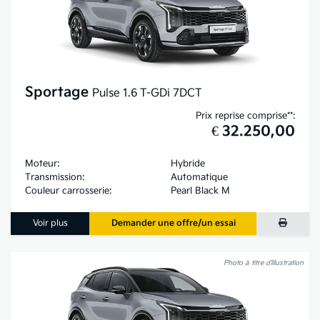
Sportage
Pulse 1.6 T-GDi 7DCT
Prix reprise comprise**:
€ 32.250,00
Moteur:
Hybride
Transmission:
Automatique
Couleur carrosserie:
Pearl Black M
Voir plus
Demander une offre/un essai
Photo à titre d’illustration