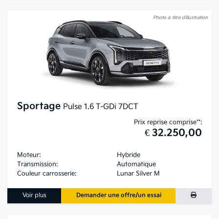
Photo à titre d’illustration
Sportage
Pulse 1.6 T-GDi 7DCT
Prix reprise comprise**:
€ 32.250,00
Moteur:
Hybride
Transmission:
Automatique
Couleur carrosserie:
Lunar Silver M
Voir plus
Demander une offre/un essai