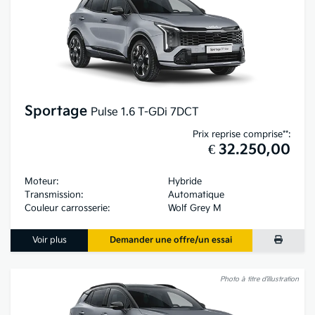
Sportage
Pulse 1.6 T-GDi 7DCT
Prix reprise comprise**:
€ 32.250,00
Moteur:
Hybride
Transmission:
Automatique
Couleur carrosserie:
Wolf Grey M
Voir plus
Demander une offre/un essai
Photo à titre d’illustration