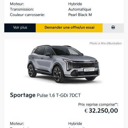
Moteur:
Hybride
Transmission:
Automatique
Couleur carrosserie:
Pearl Black M
Voir plus
Demander une offre/un essai
Photo à titre d’illustration
Sportage
Pulse 1.6 T-GDi 7DCT
Prix reprise comprise**:
€ 32.250,00
Moteur:
Hybride