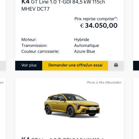
K4
GT Line 1.0 T-GDI 84,5 kW 115ch
MHEV DCT7
Prix reprise comprise**:
€ 34.050,00
Moteur:
Hybride
Transmission:
Automatique
Couleur carrosserie:
Azure Blue
Voir plus
Demander une offre/un essai
ion
Photo à titre d’illustration