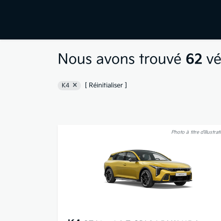
Nous avons trouvé
62
vé
[ Réinitialiser ]
K4
Photo à titre d’illustrat