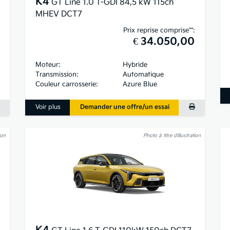
K4
GT Line 1.0 T-GDI 84,5 kW 115ch
MHEV DCT7
Prix reprise comprise**:
€ 34.050,00
Moteur:
Hybride
Transmission:
Automatique
Couleur carrosserie:
Azure Blue
Voir plus
Demander une offre/un essai
ion
Photo à titre d’illustration