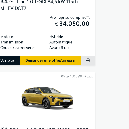
K4
GT Line 1.0 T-GDI 84,5 kW 115ch
MHEV DCT7
Prix reprise comprise**:
€ 34.050,00
Moteur:
Hybride
Transmission:
Automatique
Couleur carrosserie:
Azure Blue
Voir plus
Demander une offre/un essai
Photo à titre d’illustration