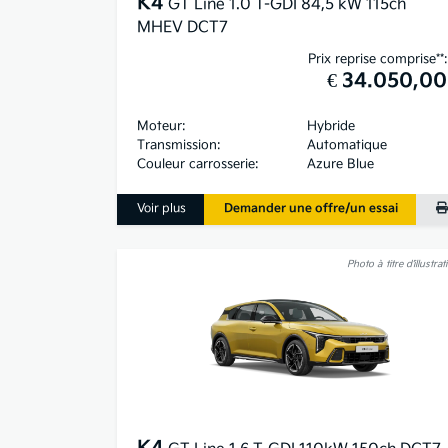
K4
GT Line 1.0 T-GDI 84,5 kW 115ch
MHEV DCT7
Prix reprise comprise**:
€ 34.050,00
Moteur:
Hybride
Transmission:
Automatique
Couleur carrosserie:
Azure Blue
Voir plus
Demander une offre/un essai
Photo à titre d’illustrat