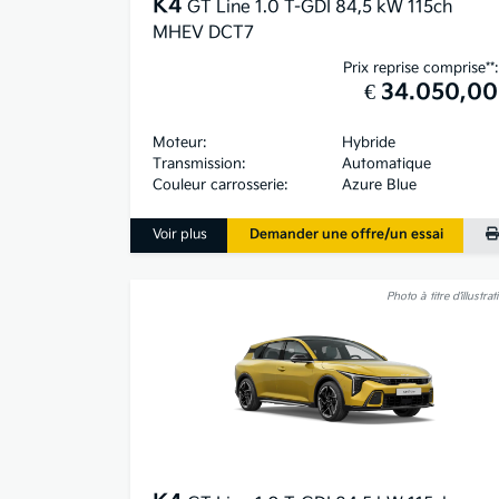
K4
GT Line 1.0 T-GDI 84,5 kW 115ch
MHEV DCT7
Prix reprise comprise**:
€ 34.050,00
Moteur:
Hybride
Transmission:
Automatique
Couleur carrosserie:
Azure Blue
Voir plus
Demander une offre/un essai
Photo à titre d’illustrat