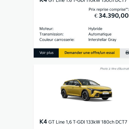
K4
GT Line 1.6 T-GDI 110kW 150ch DCT7
Prix reprise comprise**:
€ 34.390,00
Moteur:
Hybride
Transmission:
Automatique
Couleur carrosserie:
Interstellar Gray
Voir plus
Demander une offre/un essai
Photo à titre d’illustrat
K4
GT Line 1,6 T-GDI 133kW 180ch DCT7