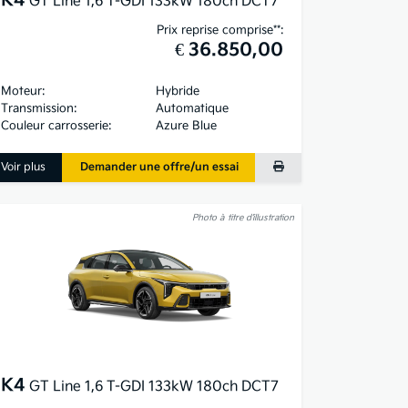
K4
GT Line 1,6 T-GDI 133kW 180ch DCT7
Prix reprise comprise**:
€ 36.850,00
Moteur:
Hybride
Transmission:
Automatique
Couleur carrosserie:
Azure Blue
Voir plus
Demander une offre/un essai
Photo à titre d’illustration
K4
GT Line 1,6 T-GDI 133kW 180ch DCT7