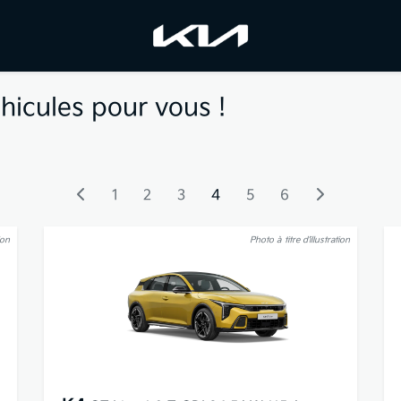
hicules pour vous !
1
2
3
4
5
6
ion
Photo à titre d’illustration