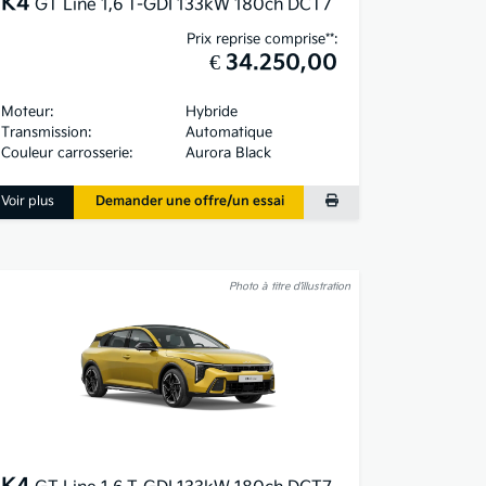
K4
GT Line 1,6 T-GDI 133kW 180ch DCT7
Prix reprise comprise**:
€ 34.250,00
Moteur:
Hybride
Transmission:
Automatique
Couleur carrosserie:
Aurora Black
Voir plus
Demander une offre/un essai
Photo à titre d’illustration