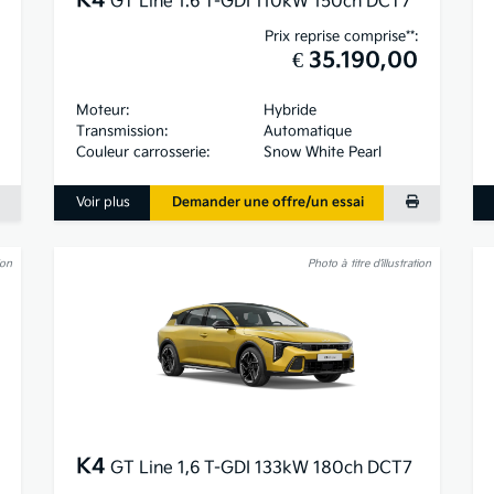
K4
GT Line 1.6 T-GDI 110kW 150ch DCT7
Prix reprise comprise**:
€ 35.190,00
Moteur:
Hybride
Transmission:
Automatique
Couleur carrosserie:
Snow White Pearl
Voir plus
Demander une offre/un essai
ion
Photo à titre d’illustration
K4
GT Line 1,6 T-GDI 133kW 180ch DCT7