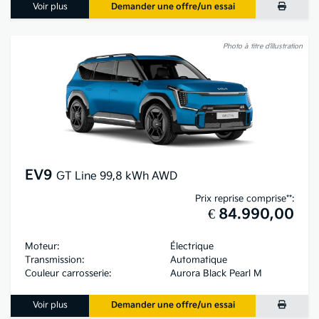
Voir plus
Demander une offre/un essai
Photo à titre d’illustration
EV9
GT Line 99,8 kWh AWD
Prix reprise comprise**:
€ 84.990,00
Moteur:
Électrique
Transmission:
Automatique
Couleur carrosserie:
Aurora Black Pearl M
Voir plus
Demander une offre/un essai