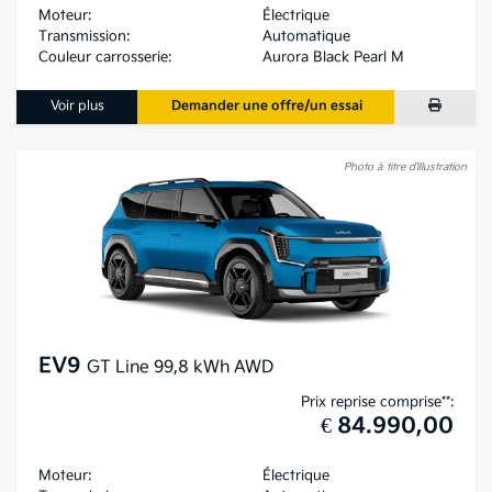
Moteur:
Électrique
Transmission:
Automatique
Couleur carrosserie:
Aurora Black Pearl M
Voir plus
Demander une offre/un essai
Photo à titre d’illustration
EV9
GT Line 99,8 kWh AWD
Prix reprise comprise**:
€ 84.990,00
Moteur:
Électrique