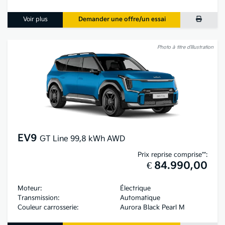
Voir plus
Demander une offre/un essai
Photo à titre d’illustration
EV9
GT Line 99,8 kWh AWD
Prix reprise comprise**:
€ 84.990,00
Moteur:
Électrique
Transmission:
Automatique
Couleur carrosserie:
Aurora Black Pearl M