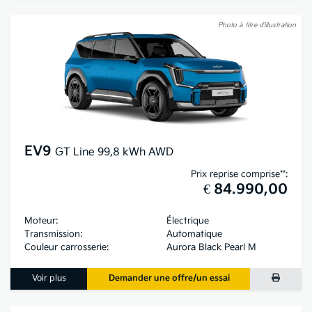
Photo à titre d’illustration
EV9
GT Line 99,8 kWh AWD
Prix reprise comprise**:
€ 84.990,00
Moteur:
Électrique
Transmission:
Automatique
Couleur carrosserie:
Aurora Black Pearl M
Voir plus
Demander une offre/un essai