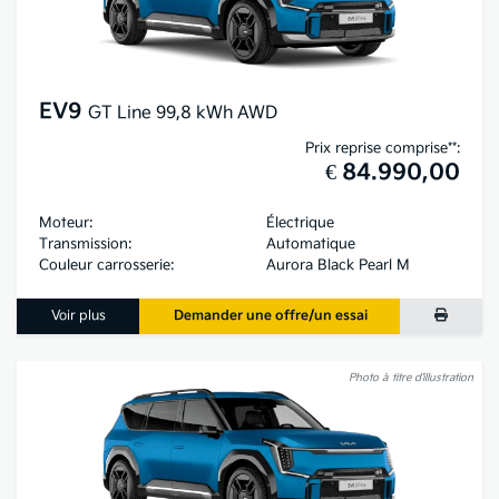
EV9
GT Line 99,8 kWh AWD
Prix reprise comprise**:
€ 84.990,00
Moteur:
Électrique
Transmission:
Automatique
Couleur carrosserie:
Aurora Black Pearl M
Voir plus
Demander une offre/un essai
Photo à titre d’illustration