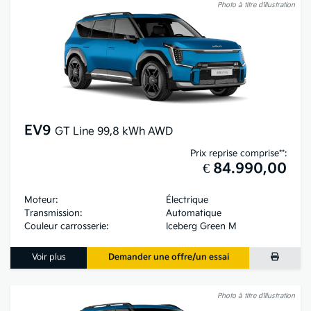
Photo à titre d’illustration
EV9
GT Line 99,8 kWh AWD
Prix reprise comprise**:
€ 84.990,00
Moteur:
Électrique
Transmission:
Automatique
Couleur carrosserie:
Iceberg Green M
Voir plus
Demander une offre/un essai
Photo à titre d’illustration