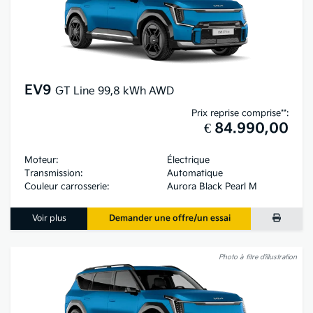
EV9
GT Line 99,8 kWh AWD
Prix reprise comprise**:
€ 84.990,00
Moteur:
Électrique
Transmission:
Automatique
Couleur carrosserie:
Aurora Black Pearl M
Voir plus
Demander une offre/un essai
Photo à titre d’illustration