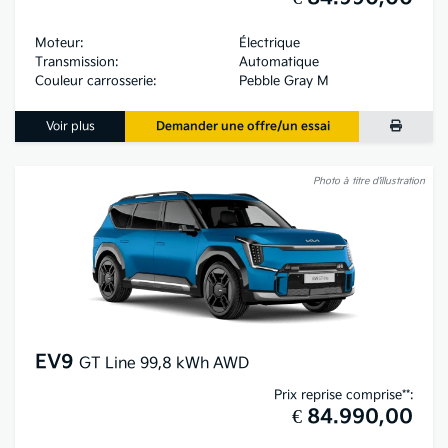
Moteur:
Électrique
Transmission:
Automatique
Couleur carrosserie:
Pebble Gray M
Voir plus
Demander une offre/un essai
Photo à titre d’illustration
EV9
GT Line 99,8 kWh AWD
Prix reprise comprise**:
€ 84.990,00