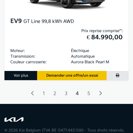
EV9
GT Line 99,8 kWh AWD
Prix reprise comprise**:
€ 84.990,00
Moteur:
Électrique
Transmission:
Automatique
Couleur carrosserie:
Aurora Black Pearl M
Voir plus
Demander une offre/un essai
1
2
3
4
5
© 2026 Kia Belgium (TVA BE 0477.443.106) - Tous droits réservés.