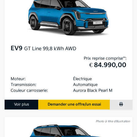
EV9
GT Line 99,8 kWh AWD
Prix reprise comprise**:
€ 84.990,00
Moteur:
Électrique
Transmission:
Automatique
Couleur carrosserie:
Aurora Black Pearl M
Voir plus
Demander une offre/un essai
Photo à titre d’illustration