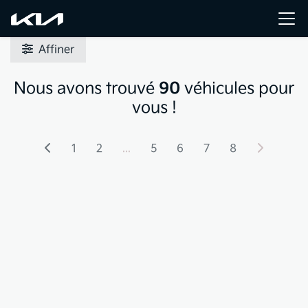
Affiner
Nous avons trouvé
90
véhicules pour
vous !
1
2
...
5
6
7
8