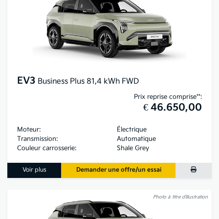
EV3
Business Plus 81,4 kWh FWD
Prix reprise comprise**:
€ 46.650,00
Moteur:
Électrique
Transmission:
Automatique
Couleur carrosserie:
Shale Grey
Voir plus
Demander une offre/un essai
Photo à titre d’illustration