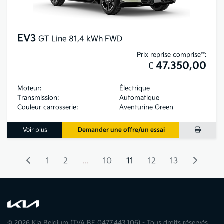
EV3
GT Line 81,4 kWh FWD
Prix reprise comprise**:
€ 47.350,00
Moteur:
Électrique
Transmission:
Automatique
Couleur carrosserie:
Aventurine Green
Voir plus
Demander une offre/un essai
1
2
...
10
11
12
13
© 2026 Kia Belgium (TVA BE 0477.443.106) - Tous droits réservés.