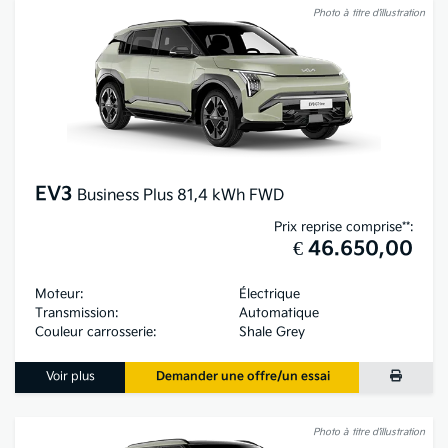
Photo à titre d’illustration
EV3
Business Plus 81,4 kWh FWD
Prix reprise comprise**:
€ 46.650,00
Moteur:
Électrique
Transmission:
Automatique
Couleur carrosserie:
Shale Grey
Voir plus
Demander une offre/un essai
Photo à titre d’illustration