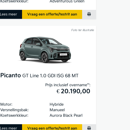
Koetswerkkleur:
Adventurous Green
Lees meer
Vraag een offerte/testrit aan
Foto ter illustratie
Picanto
GT Line 1.0 GDI ISG 68 MT
Prijs inclusief overname**:
€ 20.190,00
Motor:
Hybride
Versnellingsbak:
Manueel
Koetswerkkleur:
Aurora Black Pearl
Lees meer
Vraag een offerte/testrit aan