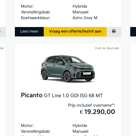
Motor:
Hybride
Versnellingsbak:
Manueel
Koetswerkkleur:
Astro Grey M
Lees meer
Vraag een offerte/testrit aan
tie
Foto ter illustratie
Picanto
GT Line 1.0 GDI ISG 68 MT
Prijs inclusief overname**:
€ 19.290,00
Motor:
Hybride
Versnellingsbak:
Manueel