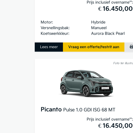
Prijs inclusief overname**:
€ 16.450,00
Motor:
Hybride
Versnellingsbak:
Manueel
Koetswerkkleur:
Aurora Black Pearl
Lees meer
Vraag een offerte/testrit aan
Foto ter illustra
Picanto
Pulse 1.0 GDI ISG 68 MT
Prijs inclusief overname**:
€ 16.450,00