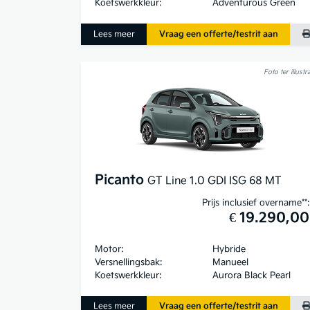
Koetswerkkleur:
Adventurous Green
Lees meer
Vraag een offerte/testrit aan
Foto ter illustra
Picanto
GT Line 1.0 GDI ISG 68 MT
Prijs inclusief overname**:
€ 19.290,00
Motor:
Hybride
Versnellingsbak:
Manueel
Koetswerkkleur:
Aurora Black Pearl
Lees meer
Vraag een offerte/testrit aan