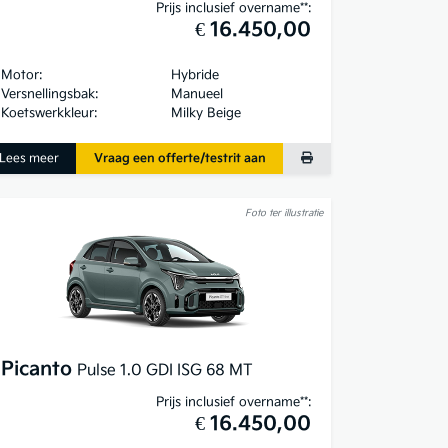
Prijs inclusief overname**:
€ 16.450,00
Motor:
Hybride
Versnellingsbak:
Manueel
Koetswerkkleur:
Milky Beige
Lees meer
Vraag een offerte/testrit aan
Foto ter illustratie
Picanto
Pulse 1.0 GDI ISG 68 MT
Prijs inclusief overname**:
€ 16.450,00