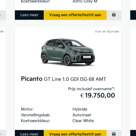
Koetswerkkleur:
Astro Grey M
Lees meer
Vraag een offerte/testrit aan
tie
Foto ter illustratie
Picanto
GT Line 1.0 GDI ISG 68 AMT
Prijs inclusief overname**:
€ 19.750,00
Motor:
Hybride
Versnellingsbak:
Automaat
Koetswerkkleur:
Clear White
Lees meer
Vraag een offerte/testrit aan