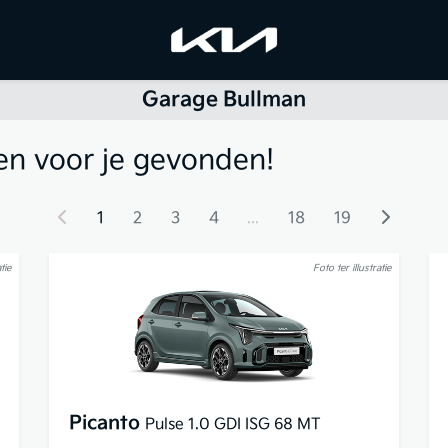
Garage Bullman
en voor je gevonden!
1
2
3
4
...
18
19
tie
Foto ter illustratie
Picanto
Pulse 1.0 GDI ISG 68 MT