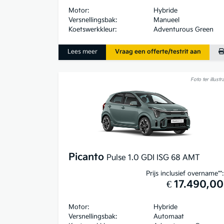
Motor:
Hybride
Versnellingsbak:
Manueel
Koetswerkkleur:
Adventurous Green
Lees meer
Vraag een offerte/testrit aan
Foto ter illustra
Picanto
Pulse 1.0 GDI ISG 68 AMT
Prijs inclusief overname**:
€ 17.490,00
Motor:
Hybride
Versnellingsbak:
Automaat