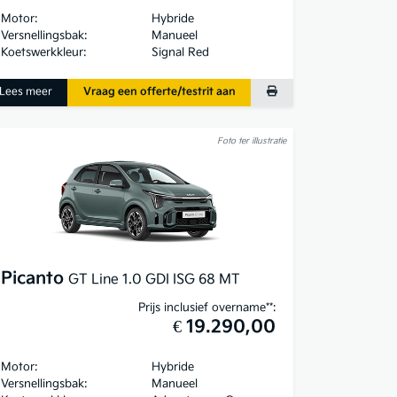
Motor:
Hybride
Versnellingsbak:
Manueel
Koetswerkkleur:
Signal Red
Lees meer
Vraag een offerte/testrit aan
Foto ter illustratie
Picanto
GT Line 1.0 GDI ISG 68 MT
Prijs inclusief overname**:
€ 19.290,00
Motor:
Hybride
Versnellingsbak:
Manueel