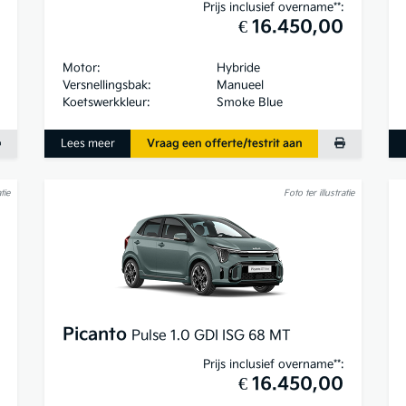
Prijs inclusief overname**:
€ 16.450,00
Motor:
Hybride
Versnellingsbak:
Manueel
Koetswerkkleur:
Smoke Blue
Lees meer
Vraag een offerte/testrit aan
tie
Foto ter illustratie
Picanto
Pulse 1.0 GDI ISG 68 MT
Prijs inclusief overname**:
€ 16.450,00