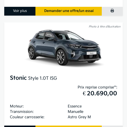
Voir plus
Demander une offre/un essai
Photo à titre d’illustration
Stonic
Style 1.0T ISG
Prix reprise comprise**:
€ 20.690,00
Moteur:
Essence
Transmission:
Manuelle
Couleur carrosserie:
Astro Grey M