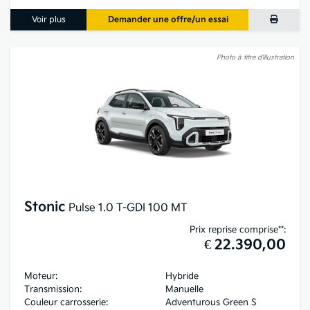
Voir plus
Demander une offre/un essai
Photo à titre d’illustration
Stonic
Pulse 1.0 T-GDI 100 MT
Prix reprise comprise**:
€ 22.390,00
Moteur:
Hybride
Transmission:
Manuelle
Couleur carrosserie:
Adventurous Green S