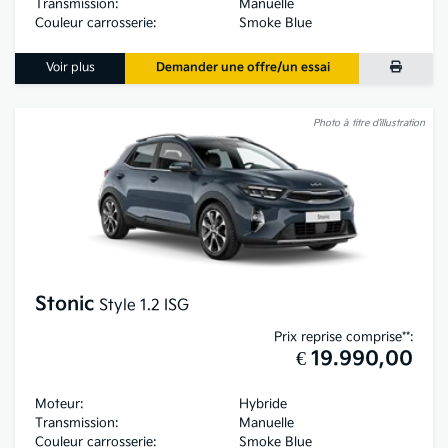
Transmission:
Manuelle
Couleur carrosserie:
Smoke Blue
Voir plus
Demander une offre/un essai
Photo à titre d’illustration
Stonic
Style 1.2 ISG
Prix reprise comprise**:
€ 19.990,00
Moteur:
Hybride
Transmission:
Manuelle
Couleur carrosserie:
Smoke Blue