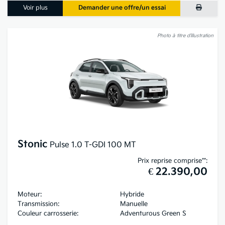
Voir plus
Demander une offre/un essai
Photo à titre d’illustration
Stonic
Pulse 1.0 T-GDI 100 MT
Prix reprise comprise**:
€ 22.390,00
Moteur:
Hybride
Transmission:
Manuelle
Couleur carrosserie:
Adventurous Green S