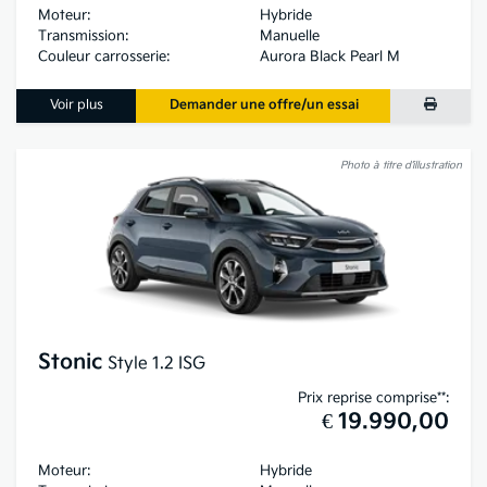
Moteur:
Hybride
Transmission:
Manuelle
Couleur carrosserie:
Aurora Black Pearl M
Voir plus
Demander une offre/un essai
Photo à titre d’illustration
Stonic
Style 1.2 ISG
Prix reprise comprise**:
€ 19.990,00
Moteur:
Hybride