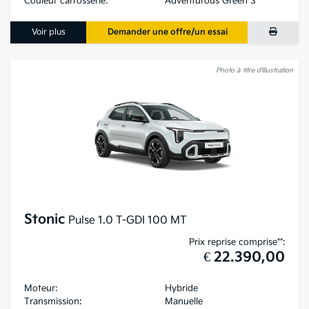
Couleur carrosserie:
Adventurous Green S
Voir plus
Demander une offre/un essai
Photo à titre d’illustration
Stonic
Pulse 1.0 T-GDI 100 MT
Prix reprise comprise**:
€ 22.390,00
Moteur:
Hybride
Transmission:
Manuelle