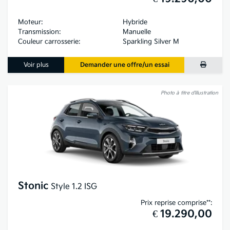
Moteur:
Hybride
Transmission:
Manuelle
Couleur carrosserie:
Sparkling Silver M
Voir plus
Demander une offre/un essai
Photo à titre d’illustration
Stonic
Style 1.2 ISG
Prix reprise comprise**:
€ 19.290,00