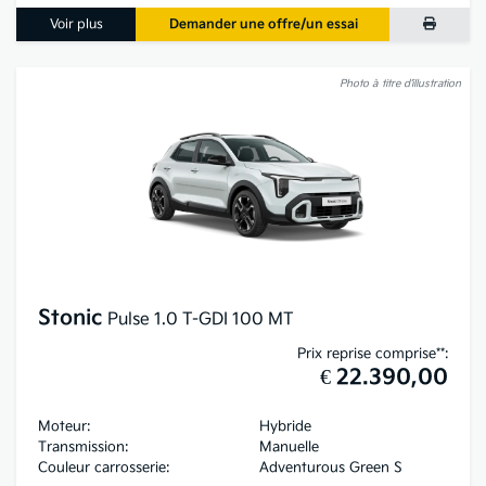
Voir plus
Demander une offre/un essai
Photo à titre d’illustration
Stonic
Pulse 1.0 T-GDI 100 MT
Prix reprise comprise**:
€ 22.390,00
Moteur:
Hybride
Transmission:
Manuelle
Couleur carrosserie:
Adventurous Green S