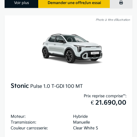
Voir plus
Demander une offre/un essai
Photo à titre d’illustration
Stonic
Pulse 1.0 T-GDI 100 MT
Prix reprise comprise**:
€ 21.690,00
Moteur:
Hybride
Transmission:
Manuelle
Couleur carrosserie:
Clear White S