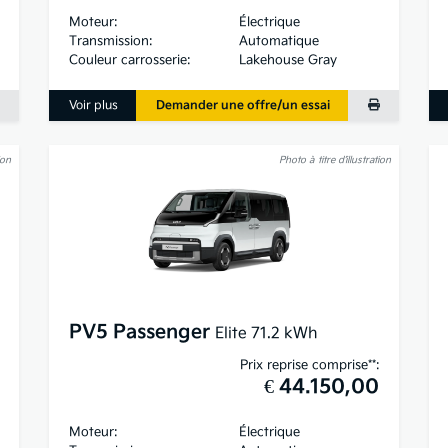
Moteur:
Électrique
Transmission:
Automatique
Couleur carrosserie:
Lakehouse Gray
Voir plus
Demander une offre/un essai
ion
Photo à titre d’illustration
PV5 Passenger
Elite 71.2 kWh
Prix reprise comprise**:
€ 44.150,00
Moteur:
Électrique