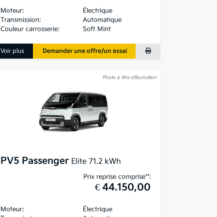
Moteur:
Électrique
Transmission:
Automatique
Couleur carrosserie:
Soft Mint
Voir plus
Demander une offre/un essai
Photo à titre d’illustration
PV5 Passenger
Elite 71.2 kWh
Prix reprise comprise**:
€ 44.150,00
Moteur:
Électrique