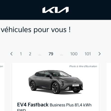
véhicules pour vous !
1
2
...
79
...
100
101
ion
Photo à titre d’illustration
EV4 Fastback
Business Plus 81,4 kWh
FWD