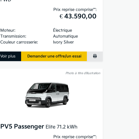
Prix reprise comprise**:
€ 43.590,00
Moteur:
Électrique
Transmission:
Automatique
Couleur carrosserie:
Ivory Silver
Voir plus
Demander une offre/un essai
Photo à titre d’illustration
PV5 Passenger
Elite 71.2 kWh
Prix reprise comprise**: