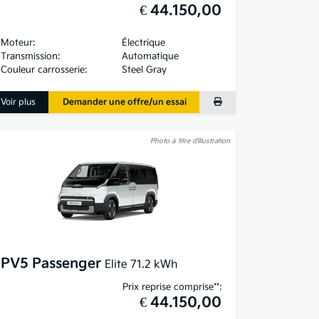
€ 44.150,00
Moteur:
Électrique
Transmission:
Automatique
Couleur carrosserie:
Steel Gray
Voir plus
Demander une offre/un essai
Photo à titre d’illustration
PV5 Passenger
Elite 71.2 kWh
Prix reprise comprise**:
€ 44.150,00