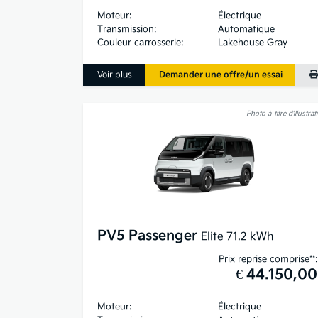
Moteur:
Électrique
Transmission:
Automatique
Couleur carrosserie:
Lakehouse Gray
Voir plus
Demander une offre/un essai
Photo à titre d’illustrat
PV5 Passenger
Elite 71.2 kWh
Prix reprise comprise**:
€ 44.150,00
Moteur:
Électrique