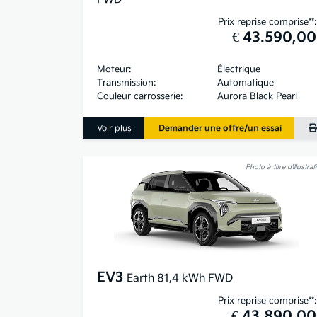
Prix reprise comprise**:
€ 43.590,00
Moteur:
Électrique
Transmission:
Automatique
Couleur carrosserie:
Aurora Black Pearl
Voir plus
Demander une offre/un essai
Photo à titre d’illustrat
EV3
Earth 81,4 kWh FWD
Prix reprise comprise**:
€ 43.890,00