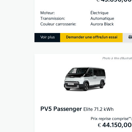
Moteur:
Électrique
Transmission:
Automatique
Couleur carrosserie:
Aurora Black
Voir plus
Demander une offre/un essai
Photo à titre d’illustrat
PV5 Passenger
Elite 71.2 kWh
Prix reprise comprise**:
€ 44.150,00