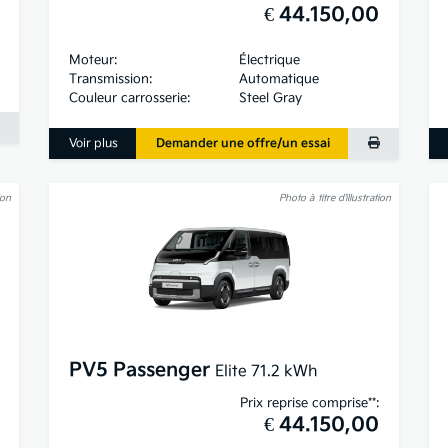
€ 44.150,00
Moteur:
Électrique
Transmission:
Automatique
Couleur carrosserie:
Steel Gray
Voir plus
Demander une offre/un essai
ion
Photo à titre d’illustration
PV5 Passenger
Elite 71.2 kWh
Prix reprise comprise**:
€ 44.150,00