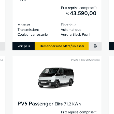
Prix reprise comprise**:
€ 43.590,00
Moteur:
Électrique
Transmission:
Automatique
Couleur carrosserie:
Aurora Black Pearl
Voir plus
Demander une offre/un essai
ion
Photo à titre d’illustration
PV5 Passenger
Elite 71.2 kWh
Prix reprise comprise**: