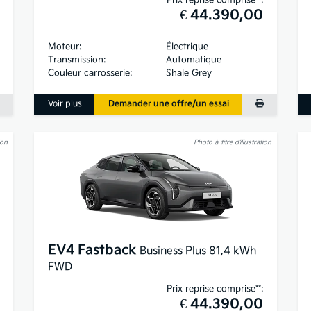
€ 44.390,00
Moteur:
Électrique
Transmission:
Automatique
Couleur carrosserie:
Shale Grey
Voir plus
Demander une offre/un essai
ion
Photo à titre d’illustration
EV4 Fastback
Business Plus 81,4 kWh
FWD
Prix reprise comprise**:
€ 44.390,00