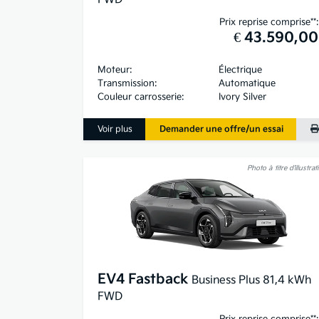
Prix reprise comprise**:
€ 43.590,00
Moteur:
Électrique
Transmission:
Automatique
Couleur carrosserie:
Ivory Silver
Voir plus
Demander une offre/un essai
Photo à titre d’illustrat
EV4 Fastback
Business Plus 81,4 kWh
FWD
Prix reprise comprise**: