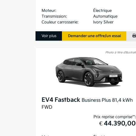
Moteur:
Électrique
Transmission:
Automatique
Couleur carrosserie:
Ivory Silver
Voir plus
Demander une offre/un essai
Photo à titre d’illustrat
EV4 Fastback
Business Plus 81,4 kWh
FWD
Prix reprise comprise**:
€ 44.390,00