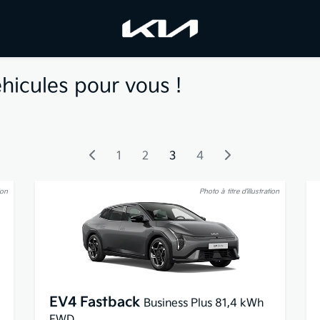
hicules pour vous !
1
2
3
4
ion
Photo à titre d’illustration
EV4 Fastback
Business Plus 81,4 kWh
FWD