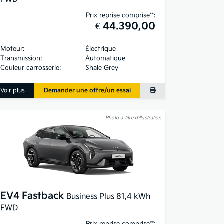
Prix reprise comprise**:
€ 44.390,00
Moteur:
Électrique
Transmission:
Automatique
Couleur carrosserie:
Shale Grey
Voir plus
Demander une offre/un essai
Photo à titre d’illustration
EV4 Fastback
Business Plus 81,4 kWh
FWD
Prix reprise comprise**: