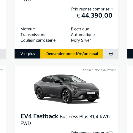
Prix reprise comprise**:
€ 44.390,00
Moteur:
Électrique
Transmission:
Automatique
Couleur carrosserie:
Ivory Silver
Voir plus
Demander une offre/un essai
ion
Photo à titre d’illustration
EV4 Fastback
Business Plus 81,4 kWh
FWD
Prix reprise comprise**: