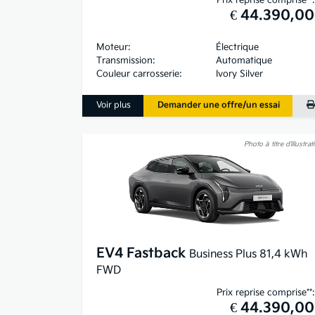
€ 44.390,00
Moteur:
Électrique
Transmission:
Automatique
Couleur carrosserie:
Ivory Silver
Voir plus
Demander une offre/un essai
Photo à titre d’illustrat
EV4 Fastback
Business Plus 81,4 kWh
FWD
Prix reprise comprise**:
€ 44.390,00