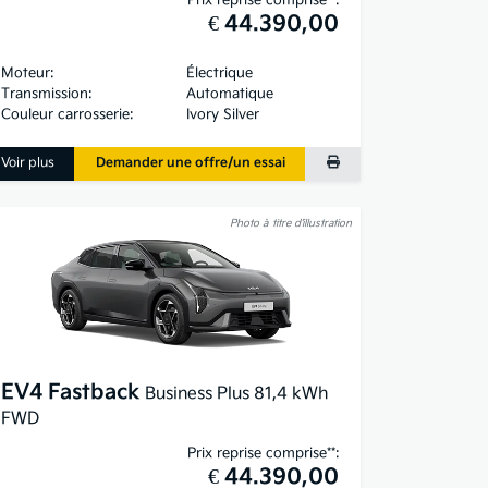
€ 44.390,00
Moteur:
Électrique
Transmission:
Automatique
Couleur carrosserie:
Ivory Silver
Voir plus
Demander une offre/un essai
Photo à titre d’illustration
EV4 Fastback
Business Plus 81,4 kWh
FWD
Prix reprise comprise**:
€ 44.390,00