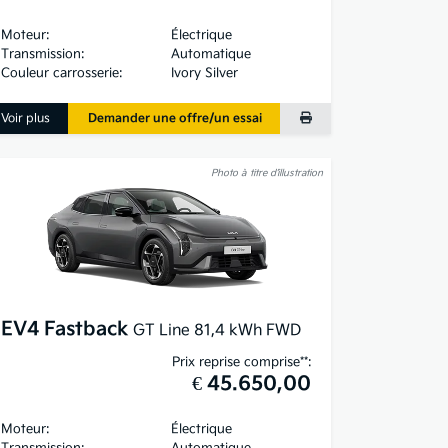
Moteur:
Électrique
Transmission:
Automatique
Couleur carrosserie:
Ivory Silver
Voir plus
Demander une offre/un essai
Photo à titre d’illustration
EV4 Fastback
GT Line 81,4 kWh FWD
Prix reprise comprise**:
€ 45.650,00
Moteur:
Électrique
Transmission:
Automatique