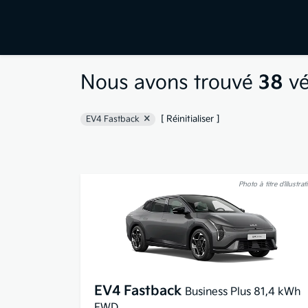
Nous avons trouvé
38
vé
[ Réinitialiser ]
EV4 Fastback
Photo à titre d’illustrat
EV4 Fastback
Business Plus 81,4 kWh
FWD