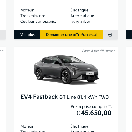
Moteur:
Électrique
Transmission:
Automatique
Couleur carrosserie:
Ivory Silver
Voir plus
Demander une offre/un essai
ion
Photo à titre d’illustration
EV4 Fastback
GT Line 81,4 kWh FWD
Prix reprise comprise**:
€ 45.650,00
Moteur:
Électrique
Transmission:
Automatique