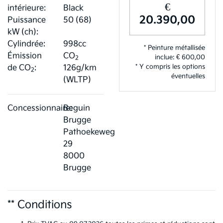
€
intérieure:
Black
20.390,00
Puissance
50 (68)
kW (ch):
Cylindrée:
998cc
* Peinture métallisée
Émission
CO
inclue: € 600,00
2
* Y compris les options
de CO
:
126g/km
2
éventuelles
(WLTP)
Concessionnaire:
Beguin
Brugge
Pathoekeweg
29
8000
Brugge
** Conditions