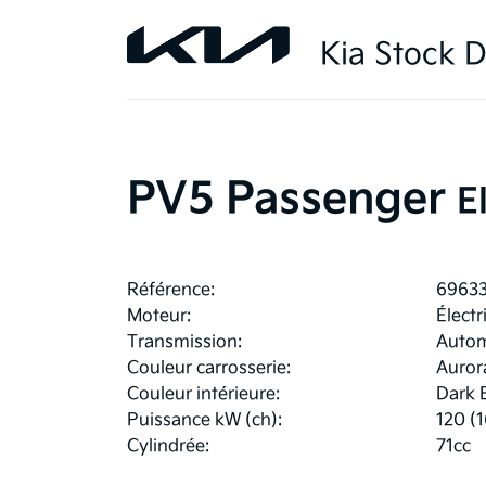
Kia Stock D
PV5 Passenger
E
Référence:
6963
Moteur:
Électr
Transmission:
Autom
Couleur carrosserie:
Auror
Couleur intérieure:
Dark 
Puissance kW (ch):
120 (1
Cylindrée:
71cc