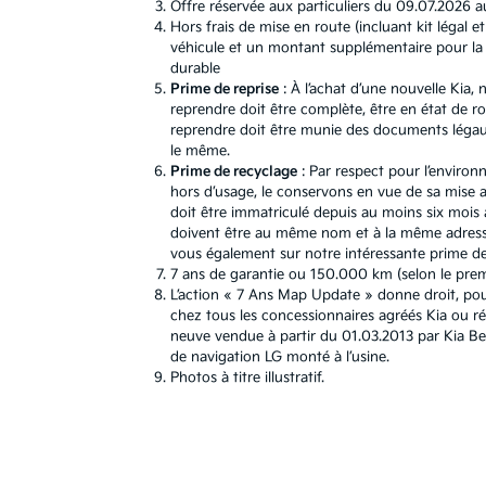
Offre réservée aux particuliers du 09.07.2026 a
Hors frais de mise en route (incluant kit léga
véhicule et un montant supplémentaire pour la b
durable
Prime de reprise
: À l’achat d’une nouvelle Kia
reprendre doit être complète, être en état de r
reprendre doit être munie des documents légaux.
le même.
Prime de recyclage
: Par respect pour l’environ
hors d’usage, le conservons en vue de sa mise au
doit être immatriculé depuis au moins six mois a
doivent être au même nom et à la même adresse
vous également sur notre intéressante prime de 
7 ans de garantie ou 150.000 km (selon le premie
L’action « 7 Ans Map Update » donne droit, pou
chez tous les concessionnaires agréés Kia ou r
neuve vendue à partir du 01.03.2013 par Kia B
de navigation LG monté à l’usine.
Photos à titre illustratif.