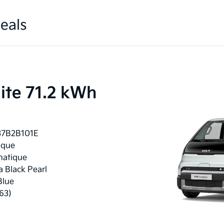
eals
lite 71.2 kWh
37B2B101E
ique
atique
a Black Pearl
Blue
63)