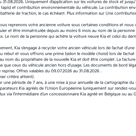
u 31.08.2026. Uniquement d’application sur les voitures de stock et jusqu
l et tapis) et contribution environnementale du véhicule. La contribution
atterie de traction, le cas échéant. Plus information sur
Une contributio
, nous reprenons votre ancienne voiture sous certaines conditions et nous
ouler et être immatriculée depuis au moins 6 mois au nom de la personne q
 Le nom de la personne qui achète la voiture neuve Kia et celui du dernie
nement, Kia s’engage à recycler votre ancien véhicule lors de l’achat d’un
 rebut et vous offrons une prime (selon le modèle choisi) lors de l’achat d
u nom du propriétaire de la nouvelle Kia et doit être complet. La facture e
 que ceux du véhicule ancien hors d’usage. Les documents de bord légau
reprise. Offres valables du 09.07.2026 au 31.08.2026 .
r critère atteint).
r une période de 7 ans, à une mise à jour annuelle de la cartographie d
éparateurs Kia agréés de l’Union Européenne (uniquement sur rendez-vous
elux via l’intermédiaire d’un concessionnaire Kia agréé en Belgique ou 