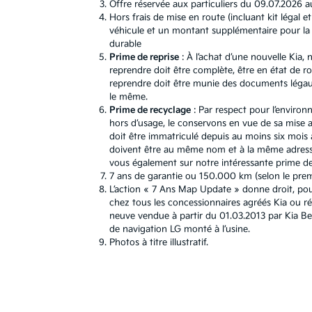
Offre réservée aux particuliers du 09.07.2026 a
Hors frais de mise en route (incluant kit léga
véhicule et un montant supplémentaire pour la b
durable
Prime de reprise
: À l’achat d’une nouvelle Kia
reprendre doit être complète, être en état de r
reprendre doit être munie des documents légaux.
le même.
Prime de recyclage
: Par respect pour l’environ
hors d’usage, le conservons en vue de sa mise au
doit être immatriculé depuis au moins six mois a
doivent être au même nom et à la même adresse
vous également sur notre intéressante prime de 
7 ans de garantie ou 150.000 km (selon le premie
L’action « 7 Ans Map Update » donne droit, pou
chez tous les concessionnaires agréés Kia ou r
neuve vendue à partir du 01.03.2013 par Kia B
de navigation LG monté à l’usine.
Photos à titre illustratif.