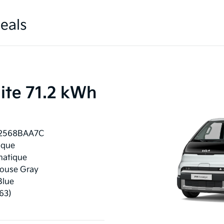
eals
lite 71.2 kWh
2568BAA7C
ique
atique
ouse Gray
Blue
63)