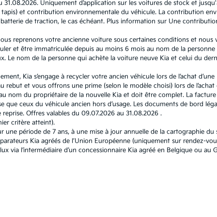
u 31.08.2026. Uniquement d’application sur les voitures de stock et jusqu
l et tapis) et contribution environnementale du véhicule. La contribution
atterie de traction, le cas échéant. Plus information sur
Une contributio
, nous reprenons votre ancienne voiture sous certaines conditions et nous
ouler et être immatriculée depuis au moins 6 mois au nom de la personne q
 Le nom de la personne qui achète la voiture neuve Kia et celui du dernie
nement, Kia s’engage à recycler votre ancien véhicule lors de l’achat d’un
 rebut et vous offrons une prime (selon le modèle choisi) lors de l’achat d
u nom du propriétaire de la nouvelle Kia et doit être complet. La facture e
 que ceux du véhicule ancien hors d’usage. Les documents de bord légau
reprise. Offres valables du 09.07.2026 au 31.08.2026 .
r critère atteint).
r une période de 7 ans, à une mise à jour annuelle de la cartographie d
éparateurs Kia agréés de l’Union Européenne (uniquement sur rendez-vous
elux via l’intermédiaire d’un concessionnaire Kia agréé en Belgique ou 