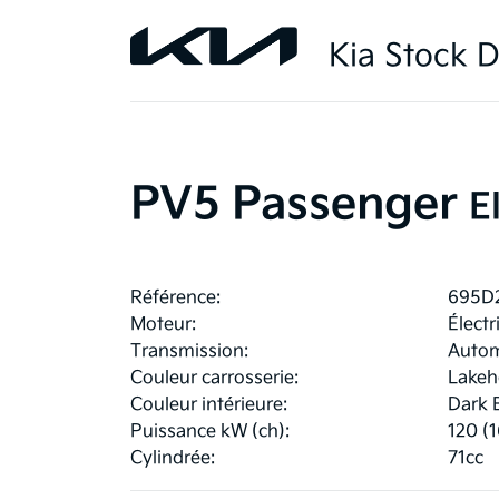
Kia Stock D
PV5 Passenger
E
Référence:
695D
Moteur:
Électr
Transmission:
Autom
Couleur carrosserie:
Lakeh
Couleur intérieure:
Dark 
Puissance kW (ch):
120 (1
Cylindrée:
71cc