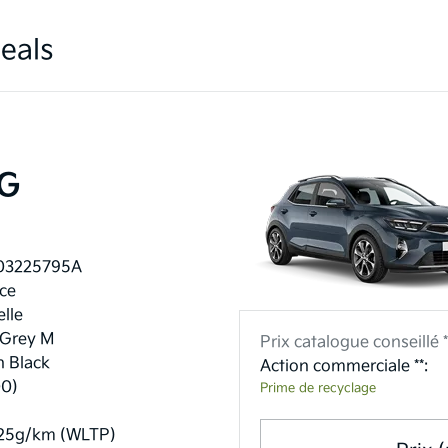
eals
SG
03225795A
ce
lle
 Grey M
Prix catalogue conseillé *
n Black
Action commerciale **:
00)
Prime de recyclage
25g/km (WLTP)