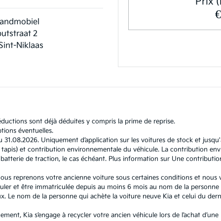
Prix (
andmobiel
utstraat 2
Sint-Niklaas
ductions sont déjà déduites y compris la prime de reprise.
tions éventuelles.
u 31.08.2026. Uniquement d’application sur les voitures de stock et jusqu
l et tapis) et contribution environnementale du véhicule. La contribution
atterie de traction, le cas échéant. Plus information sur
Une contributio
, nous reprenons votre ancienne voiture sous certaines conditions et nous
ouler et être immatriculée depuis au moins 6 mois au nom de la personne q
 Le nom de la personne qui achète la voiture neuve Kia et celui du dernie
nement, Kia s’engage à recycler votre ancien véhicule lors de l’achat d’un