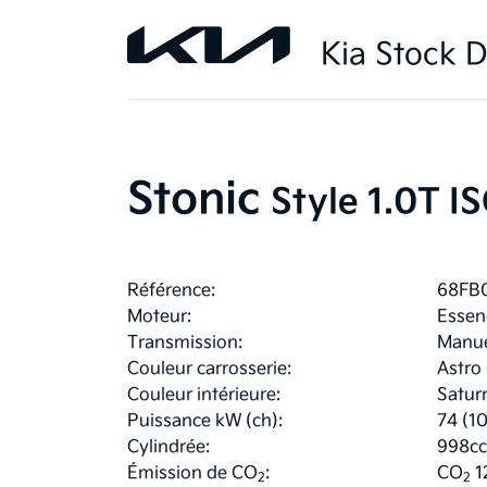
Kia Stock D
Stonic
Style 1.0T I
Référence:
68FB
Moteur:
Essen
Transmission:
Manue
Couleur carrosserie:
Astro
Couleur intérieure:
Satur
Puissance kW (ch):
74 (1
Cylindrée:
998cc
Émission de CO
:
CO
1
2
2