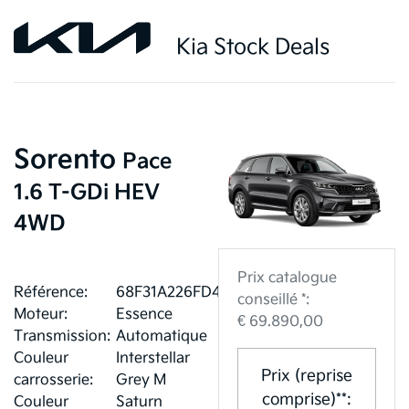
Kia Stock Deals
Sorento
Pace
1.6 T-GDi HEV
4WD
Prix catalogue
Référence:
68F31A226FD42
conseillé *:
Moteur:
Essence
€ 69.890,00
Transmission:
Automatique
Couleur
Interstellar
Prix (reprise
carrosserie:
Grey M
comprise)**:
Couleur
Saturn