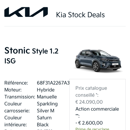
Kia Stock Deals
Stonic
Style 1.2
ISG
Référence:
68F31A2267A36
Prix catalogue
Moteur:
Hybride
conseillé *:
Transmission:
Manuelle
€ 24.090,00
Couleur
Sparkling
Action commerciale
carrosserie:
Silver M
**:
Couleur
Saturn
- € 2.600,00
intérieure:
Black
Prime de recyclage