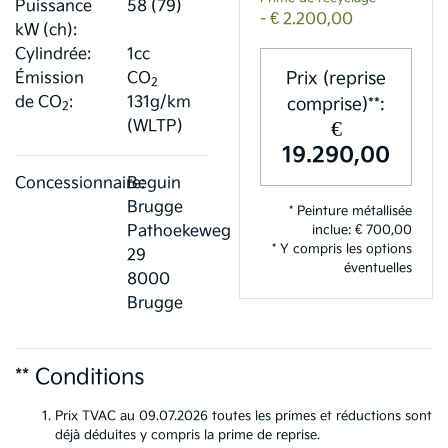
Puissance
58 (79)
- € 2.200,00
kW (ch):
Cylindrée:
1cc
Prix (reprise
Émission
CO
2
de CO
:
131g/km
comprise)**:
2
€
(WLTP)
19.290,00
Concessionnaire:
Beguin
Brugge
* Peinture métallisée
Pathoekeweg
inclue: € 700,00
* Y compris les options
29
éventuelles
8000
Brugge
** Conditions
Prix TVAC au 09.07.2026 toutes les primes et réductions sont
déjà déduites y compris la prime de reprise.