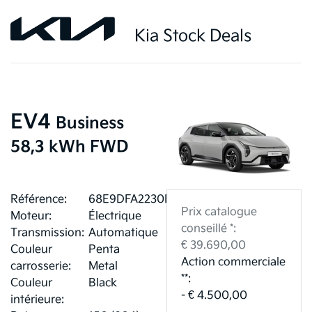
Kia Stock Deals
EV4
Business
58,3 kWh FWD
Référence:
68E9DFA2230DD
Prix catalogue
Moteur:
Électrique
conseillé *:
Transmission:
Automatique
€ 39.690,00
Couleur
Penta
Action commerciale
carrosserie:
Metal
**:
Couleur
Black
- € 4.500,00
intérieure: