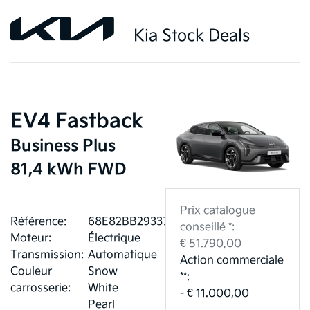
Kia Stock Deals
EV4 Fastback
Business Plus
81,4 kWh FWD
Prix catalogue
Référence:
68E82BB293373
conseillé *:
Moteur:
Électrique
€ 51.790,00
Transmission:
Automatique
Action commerciale
Couleur
Snow
**:
carrosserie:
White
- € 11.000,00
Pearl