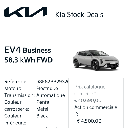
Kia Stock Deals
EV4
Business
58,3 kWh FWD
Référence:
68E82BB29320E
Prix catalogue
Moteur:
Électrique
conseillé *:
Transmission:
Automatique
€ 40.690,00
Couleur
Penta
Action commerciale
carrosserie:
Metal
**:
Couleur
Black
- € 4.500,00
intérieure: