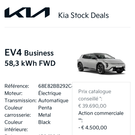
Kia Stock Deals
EV4
Business
58,3 kWh FWD
Référence:
68E82BB292C4B
Prix catalogue
Moteur:
Électrique
conseillé *:
Transmission:
Automatique
€ 39.690,00
Couleur
Penta
Action commerciale
carrosserie:
Metal
**:
Couleur
Black
- € 4.500,00
intérieure: