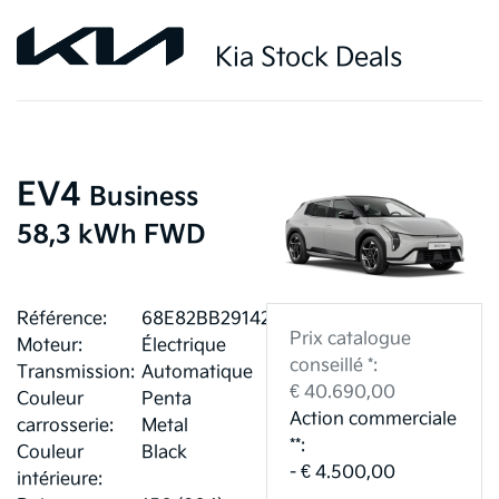
Kia Stock Deals
EV4
Business
58,3 kWh FWD
Référence:
68E82BB29142F
Prix catalogue
Moteur:
Électrique
conseillé *:
Transmission:
Automatique
€ 40.690,00
Couleur
Penta
Action commerciale
carrosserie:
Metal
**:
Couleur
Black
- € 4.500,00
intérieure: