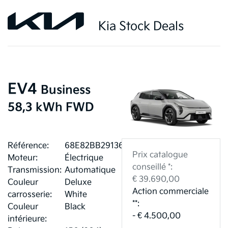
Kia Stock Deals
EV4
Business
58,3 kWh FWD
Référence:
68E82BB29136A
Prix catalogue
Moteur:
Électrique
conseillé *:
Transmission:
Automatique
€ 39.690,00
Couleur
Deluxe
Action commerciale
carrosserie:
White
**:
Couleur
Black
- € 4.500,00
intérieure: