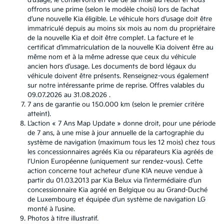
d’usage, le conservons en vue de sa mise au rebut et vous
offrons une prime (selon le modèle choisi) lors de l’achat
d’une nouvelle Kia éligible. Le véhicule hors d’usage doit être
immatriculé depuis au moins six mois au nom du propriétaire
de la nouvelle Kia et doit être complet. La facture et le
certificat d’immatriculation de la nouvelle Kia doivent être au
même nom et à la même adresse que ceux du véhicule
ancien hors d’usage. Les documents de bord légaux du
véhicule doivent être présents. Renseignez-vous également
sur notre intéressante prime de reprise. Offres valables du
09.07.2026 au 31.08.2026 .
7 ans de garantie ou 150.000 km (selon le premier critère
atteint).
L’action « 7 Ans Map Update » donne droit, pour une période
de 7 ans, à une mise à jour annuelle de la cartographie du
système de navigation (maximum tous les 12 mois) chez tous
les concessionnaires agréés Kia ou réparateurs Kia agréés de
l’Union Européenne (uniquement sur rendez-vous). Cette
action concerne tout acheteur d’une KIA neuve vendue à
partir du 01.03.2013 par Kia Belux via l’intermédiaire d’un
concessionnaire Kia agréé en Belgique ou au Grand-Duché
de Luxembourg et équipée d’un système de navigation LG
monté à l’usine.
Photos à titre illustratif.