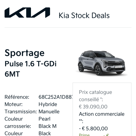
Kia Stock Deals
Sportage
Pulse 1.6 T-GDi
6MT
Prix catalogue
Référence:
68C252A1D8877
conseillé *:
Moteur:
Hybride
€ 39.090,00
Transmission:
Manuelle
Action commerciale
Couleur
Pearl
**:
carrosserie:
Black M
- € 5.800,00
Couleur
Black
Prime