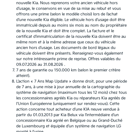
nouvelle Kia. Nous reprenons votre ancien véhicule hors
d’usage, le conservons en vue de sa mise au rebut et vous
offrons une prime (selon le modèle choisi) lors de l’achat
d’une nouvelle Kia éligible. Le véhicule hors d’usage doit être
immatriculé depuis au moins six mois au nom du propriétaire
de la nouvelle Kia et doit être complet. La facture et le
certificat d’immatriculation de la nouvelle Kia doivent être au
même nom et à la même adresse que ceux du véhicule
ancien hors d’usage. Les documents de bord légaux du
véhicule doivent être présents. Renseignez-vous également
sur notre intéressante prime de reprise. Offres valables du
09.07.2026 au 31.08.2026 .
7 ans de garantie ou 150.000 km (selon le premier critère
atteint).
L’action « 7 Ans Map Update » donne droit, pour une période
de 7 ans, à une mise à jour annuelle de la cartographie du
système de navigation (maximum tous les 12 mois) chez tous
les concessionnaires agréés Kia ou réparateurs Kia agréés de
l’Union Européenne (uniquement sur rendez-vous). Cette
action concerne tout acheteur d’une KIA neuve vendue à
partir du 01.03.2013 par Kia Belux via l’intermédiaire d’un
concessionnaire Kia agréé en Belgique ou au Grand-Duché
de Luxembourg et équipée d’un système de navigation LG
monté à l’usine.