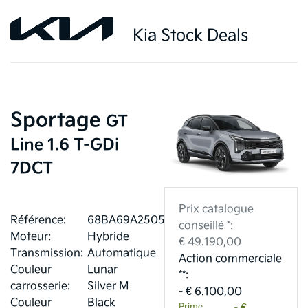
Kia Stock Deals
Sportage
GT
Line 1.6 T-GDi
7DCT
Prix catalogue
Référence:
68BA69A2505E4
conseillé *:
Moteur:
Hybride
€ 49.190,00
Transmission:
Automatique
Action commerciale
Couleur
Lunar
**:
carrosserie:
Silver M
- € 6.100,00
Couleur
Black
Prime