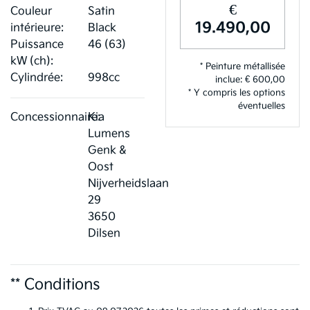
€
Couleur
Satin
19.490,00
intérieure:
Black
Puissance
46 (63)
kW (ch):
* Peinture métallisée
Cylindrée:
998cc
inclue: € 600,00
* Y compris les options
éventuelles
Concessionnaire:
Kia
Lumens
Genk &
Oost
Nijverheidslaan
29
3650
Dilsen
** Conditions