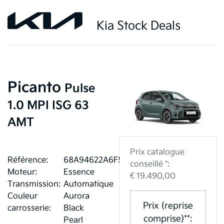
Kia Stock Deals
Picanto
Pulse
1.0 MPI ISG 63
AMT
Prix catalogue
Référence:
68A94622A6F50
conseillé *:
Moteur:
Essence
€ 19.490,00
Transmission:
Automatique
Couleur
Aurora
Prix (reprise
carrosserie:
Black
comprise)**:
Pearl