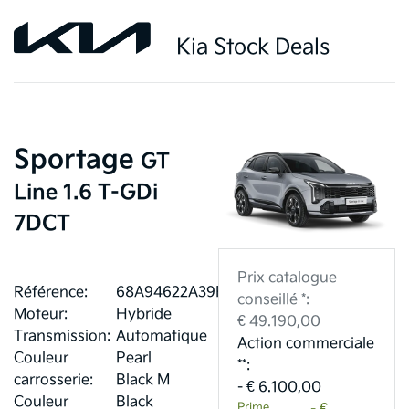
Kia Stock Deals
Sportage
GT
Line 1.6 T-GDi
7DCT
Prix catalogue
Référence:
68A94622A39F1
conseillé *:
Moteur:
Hybride
€ 49.190,00
Transmission:
Automatique
Action commerciale
Couleur
Pearl
**:
carrosserie:
Black M
- € 6.100,00
Couleur
Black
Prime