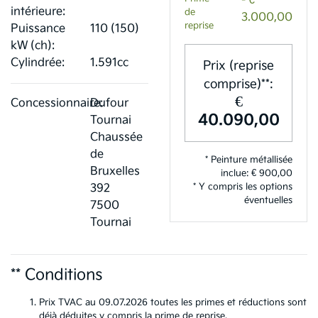
- €
intérieure:
de
3.000,00
reprise
Puissance
110 (150)
kW (ch):
Cylindrée:
1.591cc
Prix (reprise
comprise)**:
€
Concessionnaire:
Dufour
40.090,00
Tournai
Chaussée
de
* Peinture métallisée
Bruxelles
inclue: € 900,00
* Y compris les options
392
éventuelles
7500
Tournai
** Conditions
Prix TVAC au 09.07.2026 toutes les primes et réductions sont
déjà déduites y compris la prime de reprise.