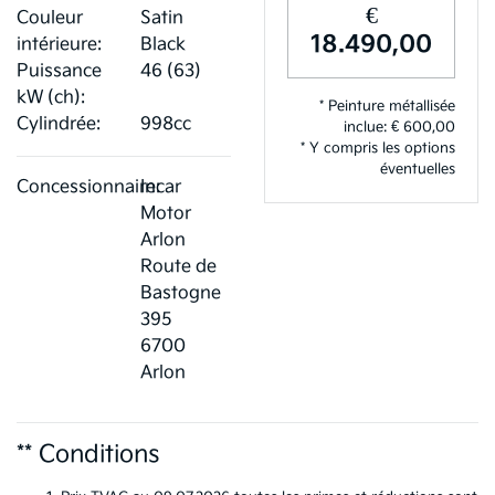
€
Couleur
Satin
18.490,00
intérieure:
Black
Puissance
46 (63)
kW (ch):
* Peinture métallisée
Cylindrée:
998cc
inclue: € 600,00
* Y compris les options
éventuelles
Concessionnaire:
Incar
Motor
Arlon
Route de
Bastogne
395
6700
Arlon
** Conditions