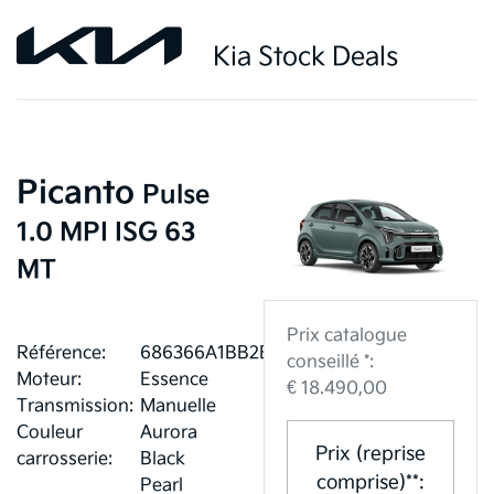
Kia Stock Deals
Picanto
Pulse
1.0 MPI ISG 63
MT
Prix catalogue
Référence:
686366A1BB2B4
conseillé *:
Moteur:
Essence
€ 18.490,00
Transmission:
Manuelle
Couleur
Aurora
Prix (reprise
carrosserie:
Black
comprise)**:
Pearl