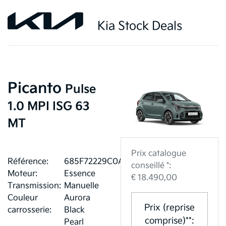
Kia Stock Deals
Picanto
Pulse
1.0 MPI ISG 63
MT
Prix catalogue
Référence:
685F72229C0A6
conseillé *:
Moteur:
Essence
€ 18.490,00
Transmission:
Manuelle
Couleur
Aurora
Prix (reprise
carrosserie:
Black
comprise)**:
Pearl