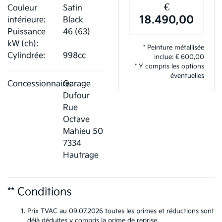
€
Couleur
Satin
18.490,00
intérieure:
Black
Puissance
46 (63)
kW (ch):
* Peinture métallisée
Cylindrée:
998cc
inclue: € 600,00
* Y compris les options
éventuelles
Concessionnaire:
Garage
Dufour
Rue
Octave
Mahieu 50
7334
Hautrage
** Conditions
Prix TVAC au 09.07.2026 toutes les primes et réductions sont
déjà déduites y compris la prime de reprise.