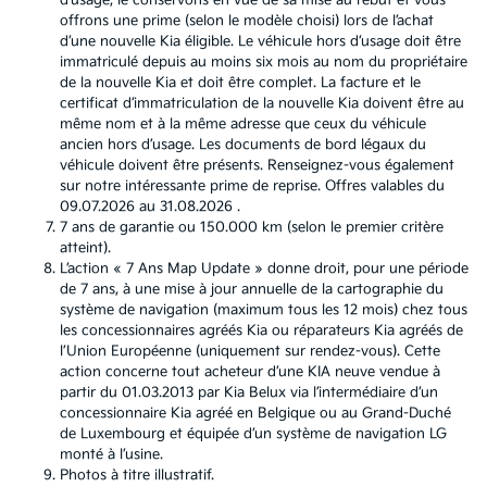
d’usage, le conservons en vue de sa mise au rebut et vous
offrons une prime (selon le modèle choisi) lors de l’achat
d’une nouvelle Kia éligible. Le véhicule hors d’usage doit être
immatriculé depuis au moins six mois au nom du propriétaire
de la nouvelle Kia et doit être complet. La facture et le
certificat d’immatriculation de la nouvelle Kia doivent être au
même nom et à la même adresse que ceux du véhicule
ancien hors d’usage. Les documents de bord légaux du
véhicule doivent être présents. Renseignez-vous également
sur notre intéressante prime de reprise. Offres valables du
09.07.2026 au 31.08.2026 .
7 ans de garantie ou 150.000 km (selon le premier critère
atteint).
L’action « 7 Ans Map Update » donne droit, pour une période
de 7 ans, à une mise à jour annuelle de la cartographie du
système de navigation (maximum tous les 12 mois) chez tous
les concessionnaires agréés Kia ou réparateurs Kia agréés de
l’Union Européenne (uniquement sur rendez-vous). Cette
action concerne tout acheteur d’une KIA neuve vendue à
partir du 01.03.2013 par Kia Belux via l’intermédiaire d’un
concessionnaire Kia agréé en Belgique ou au Grand-Duché
de Luxembourg et équipée d’un système de navigation LG
monté à l’usine.
Photos à titre illustratif.