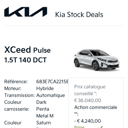
Kia Stock Deals
XCeed
Pulse
1.5T 140 DCT
Référence:
683E7CA2215BD
Prix catalogue
Moteur:
Hybride
conseillé *:
Transmission:
Automatique
€ 36.040,00
Couleur
Dark
Action commerciale
carrosserie:
Penta
**:
Metal M
- € 4.240,00
Couleur
Saturn
Prime