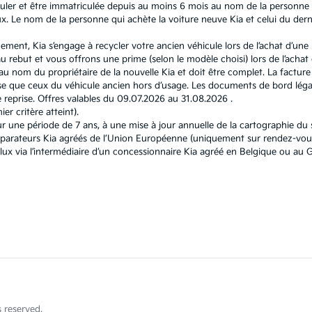
ouler et être immatriculée depuis au moins 6 mois au nom de la personne q
 Le nom de la personne qui achète la voiture neuve Kia et celui du dernie
nement, Kia s’engage à recycler votre ancien véhicule lors de l’achat d’un
 rebut et vous offrons une prime (selon le modèle choisi) lors de l’achat d
u nom du propriétaire de la nouvelle Kia et doit être complet. La facture e
 que ceux du véhicule ancien hors d’usage. Les documents de bord légau
reprise. Offres valables du 09.07.2026 au 31.08.2026 .
r critère atteint).
r une période de 7 ans, à une mise à jour annuelle de la cartographie d
éparateurs Kia agréés de l’Union Européenne (uniquement sur rendez-vous
elux via l’intermédiaire d’un concessionnaire Kia agréé en Belgique ou 
 reserved.