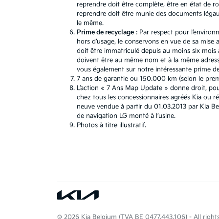
reprendre doit être complète, être en état de r
reprendre doit être munie des documents légaux.
le même.
Prime de recyclage
: Par respect pour l’environ
hors d’usage, le conservons en vue de sa mise au
doit être immatriculé depuis au moins six mois a
doivent être au même nom et à la même adresse
vous également sur notre intéressante prime de 
7 ans de garantie ou 150.000 km (selon le premie
L’action « 7 Ans Map Update » donne droit, pou
chez tous les concessionnaires agréés Kia ou r
neuve vendue à partir du 01.03.2013 par Kia B
de navigation LG monté à l’usine.
Photos à titre illustratif.
© 2026 Kia Belgium (TVA BE 0477.443.106) - All rights