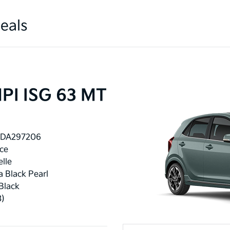
eals
MPI ISG 63 MT
4DA297206
ce
lle
a Black Pearl
Black
3)