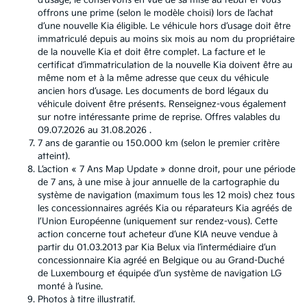
d’usage, le conservons en vue de sa mise au rebut et vous
offrons une prime (selon le modèle choisi) lors de l’achat
d’une nouvelle Kia éligible. Le véhicule hors d’usage doit être
immatriculé depuis au moins six mois au nom du propriétaire
de la nouvelle Kia et doit être complet. La facture et le
certificat d’immatriculation de la nouvelle Kia doivent être au
même nom et à la même adresse que ceux du véhicule
ancien hors d’usage. Les documents de bord légaux du
véhicule doivent être présents. Renseignez-vous également
sur notre intéressante prime de reprise. Offres valables du
09.07.2026 au 31.08.2026 .
7 ans de garantie ou 150.000 km (selon le premier critère
atteint).
L’action « 7 Ans Map Update » donne droit, pour une période
de 7 ans, à une mise à jour annuelle de la cartographie du
système de navigation (maximum tous les 12 mois) chez tous
les concessionnaires agréés Kia ou réparateurs Kia agréés de
l’Union Européenne (uniquement sur rendez-vous). Cette
action concerne tout acheteur d’une KIA neuve vendue à
partir du 01.03.2013 par Kia Belux via l’intermédiaire d’un
concessionnaire Kia agréé en Belgique ou au Grand-Duché
de Luxembourg et équipée d’un système de navigation LG
monté à l’usine.
Photos à titre illustratif.