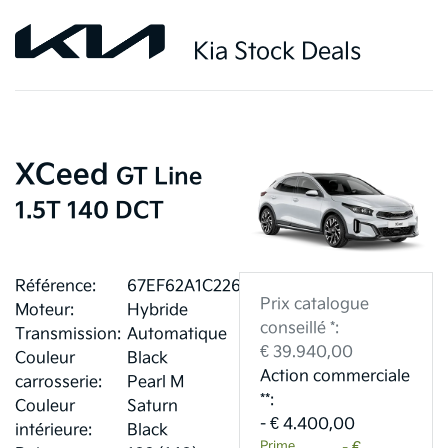
Kia Stock Deals
XCeed
GT Line
1.5T 140 DCT
Référence:
67EF62A1C226E
Prix catalogue
Moteur:
Hybride
conseillé *:
Transmission:
Automatique
€ 39.940,00
Couleur
Black
Action commerciale
carrosserie:
Pearl M
**:
Couleur
Saturn
- € 4.400,00
intérieure:
Black
Prime