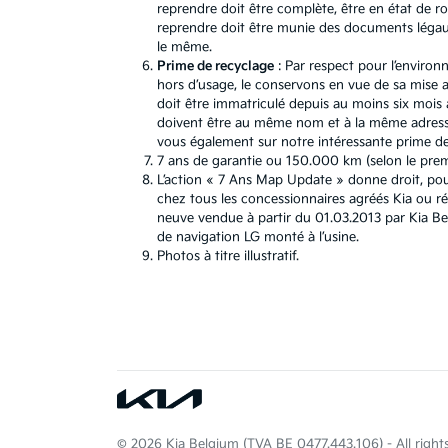
reprendre doit être complète, être en état de r
reprendre doit être munie des documents légaux.
le même.
Prime de recyclage
: Par respect pour l’environ
hors d’usage, le conservons en vue de sa mise au
doit être immatriculé depuis au moins six mois a
doivent être au même nom et à la même adresse
vous également sur notre intéressante prime de 
7 ans de garantie ou 150.000 km (selon le premie
L’action « 7 Ans Map Update » donne droit, pou
chez tous les concessionnaires agréés Kia ou r
neuve vendue à partir du 01.03.2013 par Kia B
de navigation LG monté à l’usine.
Photos à titre illustratif.
© 2026 Kia Belgium (TVA BE 0477.443.106) - All rights