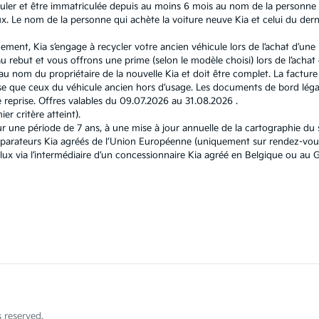
ouler et être immatriculée depuis au moins 6 mois au nom de la personne q
 Le nom de la personne qui achète la voiture neuve Kia et celui du dernie
nement, Kia s’engage à recycler votre ancien véhicule lors de l’achat d’un
 rebut et vous offrons une prime (selon le modèle choisi) lors de l’achat d
u nom du propriétaire de la nouvelle Kia et doit être complet. La facture e
 que ceux du véhicule ancien hors d’usage. Les documents de bord légau
reprise. Offres valables du 09.07.2026 au 31.08.2026 .
r critère atteint).
r une période de 7 ans, à une mise à jour annuelle de la cartographie d
éparateurs Kia agréés de l’Union Européenne (uniquement sur rendez-vous
elux via l’intermédiaire d’un concessionnaire Kia agréé en Belgique ou 
 reserved.