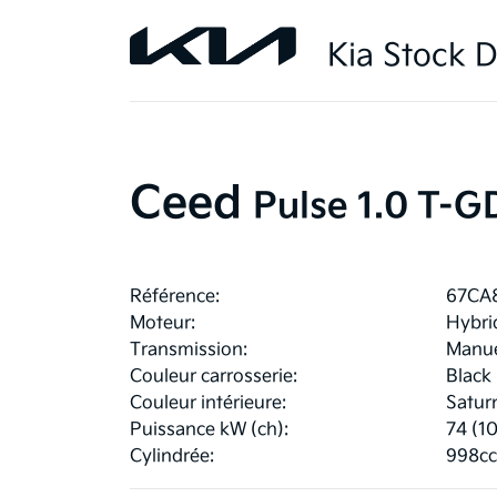
Kia Stock D
Ceed
Pulse 1.0 T-G
Référence:
67CA
Moteur:
Hybri
Transmission:
Manue
Couleur carrosserie:
Black
Couleur intérieure:
Satur
Puissance kW (ch):
74 (1
Cylindrée:
998cc