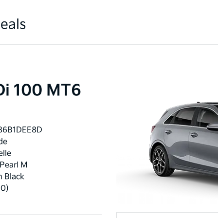
eals
Di 100 MT6
86B1DEE8D
de
lle
 Pearl M
n Black
00)