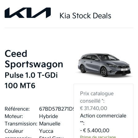
Kia Stock Deals
Ceed
Sportswagon
Pulse 1.0 T-GDi
100 MT6
Prix catalogue
conseillé *:
€ 31.740,00
Référence:
67BD57B271D51
Action commerciale
Moteur:
Hybride
**:
Transmission:
Manuelle
- € 5.400,00
Couleur
Yucca
Prime de recyclage