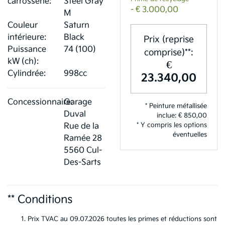
carrosserie:
Steel Gray
- € 3.000,00
M
Couleur
Saturn
intérieure:
Black
Prix (reprise
Puissance
74 (100)
comprise)**:
kW (ch):
€
Cylindrée:
998cc
23.340,00
Concessionnaire:
Garage
* Peinture métallisée
Duval
inclue: € 850,00
* Y compris les options
Rue de la
éventuelles
Ramée 28
5560 Cul-
Des-Sarts
** Conditions
Prix TVAC au 09.07.2026 toutes les primes et réductions sont