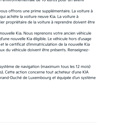
n environnementale de 10 euros pour un avenir
 vous offrons une prime supplémentaire. La voiture à
ui achète la voiture neuve Kia. La voiture à
r propriétaire de la voiture à reprendre doivent être
e nouvelle Kia. Nous reprenons votre ancien véhicule
’une nouvelle Kia éligible. Le véhicule hors d’usage
t le certificat d’immatriculation de la nouvelle Kia
x du véhicule doivent être présents. Renseignez-
u système de navigation (maximum tous les 12 mois)
). Cette action concerne tout acheteur d’une KIA
au Grand-Duché de Luxembourg et équipée d’un système