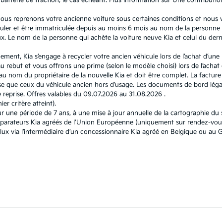
atterie de traction, le cas échéant. Plus information sur
Une contributio
, nous reprenons votre ancienne voiture sous certaines conditions et nous
ouler et être immatriculée depuis au moins 6 mois au nom de la personne q
 Le nom de la personne qui achète la voiture neuve Kia et celui du dernie
nement, Kia s’engage à recycler votre ancien véhicule lors de l’achat d’un
 rebut et vous offrons une prime (selon le modèle choisi) lors de l’achat d
u nom du propriétaire de la nouvelle Kia et doit être complet. La facture e
 que ceux du véhicule ancien hors d’usage. Les documents de bord légau
reprise. Offres valables du 09.07.2026 au 31.08.2026 .
r critère atteint).
r une période de 7 ans, à une mise à jour annuelle de la cartographie d
éparateurs Kia agréés de l’Union Européenne (uniquement sur rendez-vous
elux via l’intermédiaire d’un concessionnaire Kia agréé en Belgique ou 