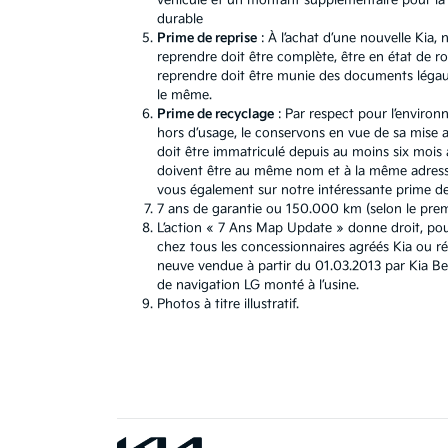
véhicule et un montant supplémentaire pour la b
durable
Prime de reprise
: À l’achat d’une nouvelle Kia
reprendre doit être complète, être en état de r
reprendre doit être munie des documents légaux.
le même.
Prime de recyclage
: Par respect pour l’environ
hors d’usage, le conservons en vue de sa mise au
doit être immatriculé depuis au moins six mois a
doivent être au même nom et à la même adresse
vous également sur notre intéressante prime de 
7 ans de garantie ou 150.000 km (selon le premie
L’action « 7 Ans Map Update » donne droit, pou
chez tous les concessionnaires agréés Kia ou r
neuve vendue à partir du 01.03.2013 par Kia B
de navigation LG monté à l’usine.
Photos à titre illustratif.