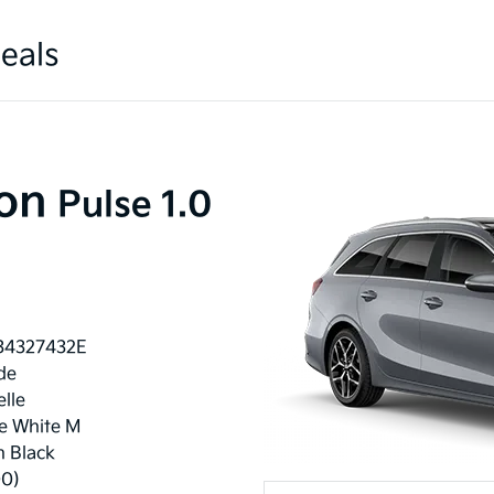
eals
on
Pulse 1.0
34327432E
de
lle
e White M
n Black
00)