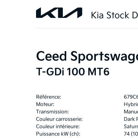
Kia Stock D
Ceed Sportswag
T-GDi 100 MT6
Référence:
679C
Moteur:
Hybri
Transmission:
Manue
Couleur carrosserie:
Dark 
Couleur intérieure:
Satur
Puissance kW (ch):
74 (1