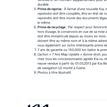
véhicule et un montant supplémentaire pour la b
durable
Prime de reprise
: À l’achat d’une nouvelle Kia
reprendre doit être complète, être en état de r
reprendre doit être munie des documents légaux.
le même.
Prime de recyclage
: Par respect pour l’environ
hors d’usage, le conservons en vue de sa mise au
doit être immatriculé depuis au moins six mois a
doivent être au même nom et à la même adresse
vous également sur notre intéressante prime de 
7 ans de garantie ou 150.000 km (selon le premie
L’action « 7 Ans Map Update » donne droit, pou
chez tous les concessionnaires agréés Kia ou r
neuve vendue à partir du 01.03.2013 par Kia B
de navigation LG monté à l’usine.
Photos à titre illustratif.