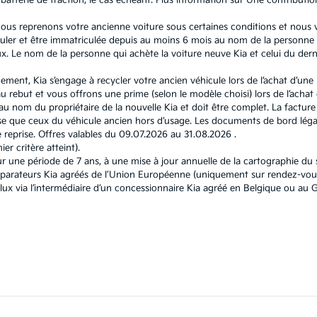
atterie de traction, le cas échéant. Plus information sur
Une contributio
, nous reprenons votre ancienne voiture sous certaines conditions et nous
ouler et être immatriculée depuis au moins 6 mois au nom de la personne q
 Le nom de la personne qui achète la voiture neuve Kia et celui du dernie
nement, Kia s’engage à recycler votre ancien véhicule lors de l’achat d’un
 rebut et vous offrons une prime (selon le modèle choisi) lors de l’achat d
u nom du propriétaire de la nouvelle Kia et doit être complet. La facture e
 que ceux du véhicule ancien hors d’usage. Les documents de bord légau
reprise. Offres valables du 09.07.2026 au 31.08.2026 .
r critère atteint).
r une période de 7 ans, à une mise à jour annuelle de la cartographie d
éparateurs Kia agréés de l’Union Européenne (uniquement sur rendez-vous
elux via l’intermédiaire d’un concessionnaire Kia agréé en Belgique ou 