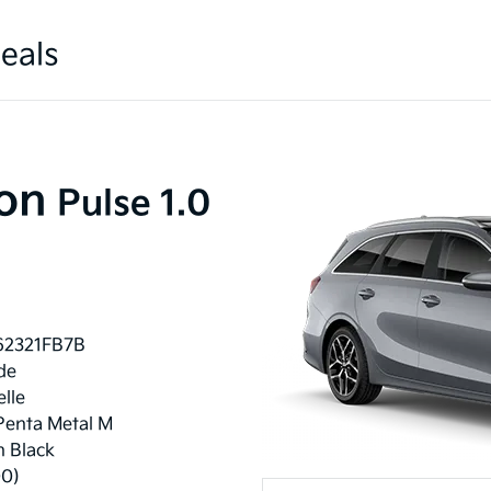
eals
on
Pulse 1.0
62321FB7B
de
lle
Penta Metal M
n Black
00)