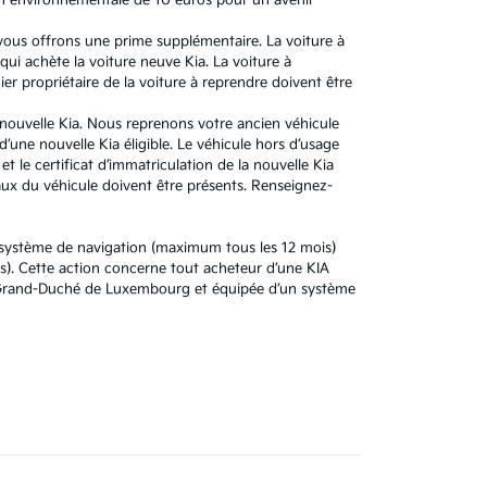
n environnementale de 10 euros pour un avenir
 vous offrons une prime supplémentaire. La voiture à
ui achète la voiture neuve Kia. La voiture à
r propriétaire de la voiture à reprendre doivent être
e nouvelle Kia. Nous reprenons votre ancien véhicule
’une nouvelle Kia éligible. Le véhicule hors d’usage
t le certificat d’immatriculation de la nouvelle Kia
x du véhicule doivent être présents. Renseignez-
u système de navigation (maximum tous les 12 mois)
). Cette action concerne tout acheteur d’une KIA
au Grand-Duché de Luxembourg et équipée d’un système