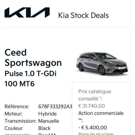
Kia Stock Deals
Ceed
Sportswagon
Pulse 1.0 T-GDi
100 MT6
Prix catalogue
conseillé *:
€ 31.740,00
Référence:
678F333292A32
Action commerciale
Moteur:
Hybride
**:
Transmission:
Manuelle
- € 5.400,00
Couleur
Black
Prime de recyclage