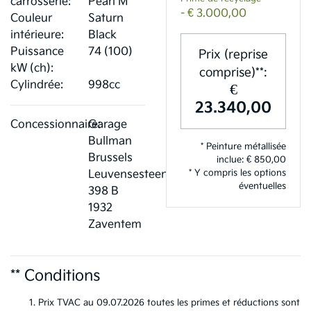
carrosserie:
Pearl M
- € 3.000,00
Couleur
Saturn
intérieure:
Black
Puissance
74 (100)
Prix (reprise
kW (ch):
comprise)**:
Cylindrée:
998cc
€
23.340,00
Concessionnaire:
Garage
Bullman
* Peinture métallisée
Brussels
inclue: € 850,00
* Y compris les options
Leuvensesteenweg
éventuelles
398 B
1932
Zaventem
** Conditions
Prix TVAC au 09.07.2026 toutes les primes et réductions sont