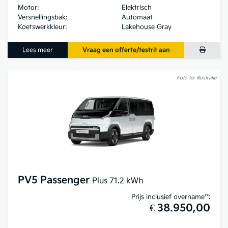
Motor:
Elektrisch
Versnellingsbak:
Automaat
Koetswerkkleur:
Lakehouse Gray
Lees meer
Vraag een offerte/testrit aan
Foto ter illustratie
PV5 Passenger
Plus 71.2 kWh
Prijs inclusief overname**:
€ 38.950,00