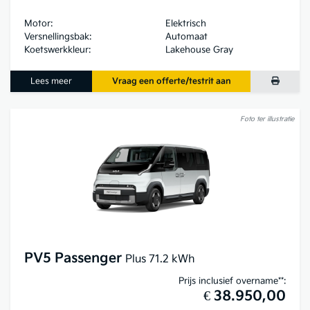
Motor:
Elektrisch
Versnellingsbak:
Automaat
Koetswerkkleur:
Lakehouse Gray
Lees meer
Vraag een offerte/testrit aan
Foto ter illustratie
PV5 Passenger
Plus 71.2 kWh
Prijs inclusief overname**:
€ 38.950,00