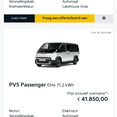
Versnellingsbak:
Automaat
Koetswerkkleur:
Lakehouse Gray
Lees meer
Vraag een offerte/testrit aan
Foto ter illustratie
PV5 Passenger
Elite 71.2 kWh
Prijs inclusief overname**:
€ 41.850,00
Motor:
Elektrisch
Versnellingsbak:
Automaat