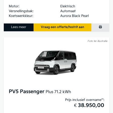
Motor:
Elektrisch
Versnellingsbak:
Automaat
Koetswerkkleur:
Aurora Black Pearl
Lees meer
Vraag een offerte/testrit aan
Foto ter illustratie
PV5 Passenger
Plus 71.2 kWh
Prijs inclusief overname**:
€ 38.950,00