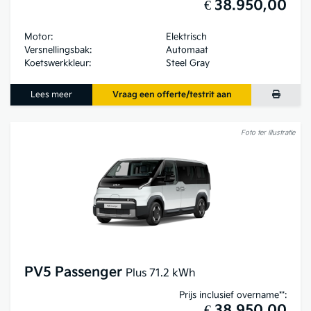
€ 38.950,00
Motor:
Elektrisch
Versnellingsbak:
Automaat
Koetswerkkleur:
Steel Gray
Lees meer
Vraag een offerte/testrit aan
Foto ter illustratie
PV5 Passenger
Plus 71.2 kWh
Prijs inclusief overname**:
€ 38.950,00