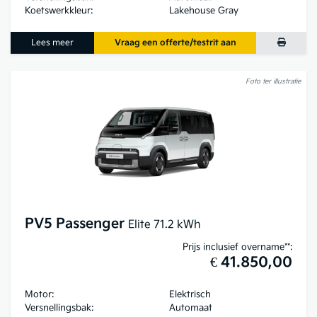
Koetswerkkleur:
Lakehouse Gray
Lees meer
Vraag een offerte/testrit aan
Foto ter illustratie
PV5 Passenger
Elite 71.2 kWh
Prijs inclusief overname**:
€ 41.850,00
Motor:
Elektrisch
Versnellingsbak:
Automaat