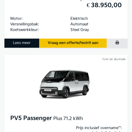
€ 38.950,00
Motor:
Elektrisch
Versnellingsbak:
Automaat
Koetswerkkleur:
Steel Gray
Lees meer
Vraag een offerte/testrit aan
Foto ter illustratie
PV5 Passenger
Plus 71.2 kWh
Prijs inclusief overname**: