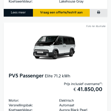
Koetswerkkleur:
Lakehouse Gray
Lees meer
Vraag een offerte/testrit aan
Foto ter illustratie
PV5 Passenger
Elite 71.2 kWh
Prijs inclusief overname**:
€ 41.850,00
Motor:
Elektrisch
Versnellingsbak:
Automaat
Koetswerkkleur:
Aurora Black Pearl