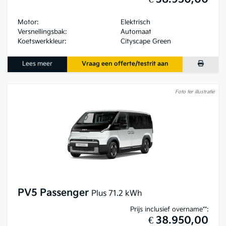
Motor:
Elektrisch
Versnellingsbak:
Automaat
Koetswerkkleur:
Cityscape Green
Lees meer
Vraag een offerte/testrit aan
Foto ter illustratie
PV5 Passenger
Plus 71.2 kWh
Prijs inclusief overname**:
€ 38.950,00