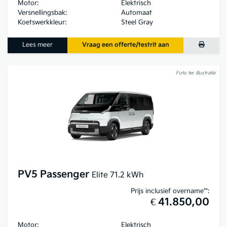
Motor:
Elektrisch
Versnellingsbak:
Automaat
Koetswerkkleur:
Steel Gray
Lees meer
Vraag een offerte/testrit aan
Foto ter illustratie
PV5 Passenger
Elite 71.2 kWh
Prijs inclusief overname**:
€ 41.850,00
Motor:
Elektrisch