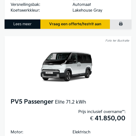
Versnellingsbak:
Automaat
Koetswerkkleur:
Lakehouse Gray
Lees meer
Vraag een offerte/testrit aan
Foto ter illustratie
PV5 Passenger
Elite 71.2 kWh
Prijs inclusief overname**:
€ 41.850,00
Motor:
Elektrisch