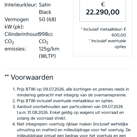
€
Interieurkleur:
Satin
22.290,00
Black
Vermogen
50 (68)
kW (pk):
* Inclusief metaalkleur: €
Cilinderinhoud:
998cc
600,00
* Inclusief eventuele
CO
CO
2
2
opties
emissies:
125g/km
(WLTP)
** Voorwaarden
Prijs BTWi op 09.07.2026, alle kortingen en premies reeds in
mindering gebracht met inbegrip van de overnamepremie.
Prijs BTWi inclusief eventuele metaalkleur en opties.
Aanbod voorbehouden aan particulieren van 09.07.2026
t.e.m 31.08.2026. Enkel geldig op wagens uit voorraad en
zolang de voorraad strekt.
Niet inbegrepen: voertuig rijklaar maken (inclusief wettelijke
uitrusting en matten) en milieubijdrage voor het voertuig. De
milieubijdrage omvat een bedrag voor het voertuig en een