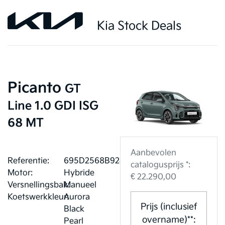
Kia Stock Deals
Picanto
GT
Line 1.0 GDI ISG
68 MT
Aanbevolen
Referentie:
695D2568B9240
catalogusprijs *:
Motor:
Hybride
€ 22.290,00
Versnellingsbak:
Manueel
Koetswerkkleur:
Aurora
Prijs (inclusief
Black
overname)**:
Pearl