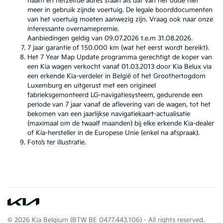
naam en hetzelfde adres staan als dat van het oude niet
meer in gebruik zijnde voertuig. De legale boorddocumenten
van het voertuig moeten aanwezig zijn. Vraag ook naar onze
interessante overnamepremie.
Aanbiedingen geldig van 09.07.2026 t.e.m 31.08.2026.
7 jaar garantie of 150.000 km (wat het eerst wordt bereikt).
Het 7 Year Map Update programma gerechtigt de koper van
een Kia wagen verkocht vanaf 01.03.2013 door Kia Belux via
een erkende Kia-verdeler in België of het Groothertogdom
Luxemburg en uitgerust met een origineel
fabrieksgemonteerd LG-navigatiesysteem, gedurende een
periode van 7 jaar vanaf de aflevering van de wagen, tot het
bekomen van een jaarlijkse navigatiekaart-actualisatie
(maximaal om de twaalf maanden) bij elke erkende Kia-dealer
of Kia-hersteller in de Europese Unie (enkel na afspraak).
Foto’s ter illustratie.
© 2026 Kia Belgium (BTW BE 0477.443.106) - All rights reserved.