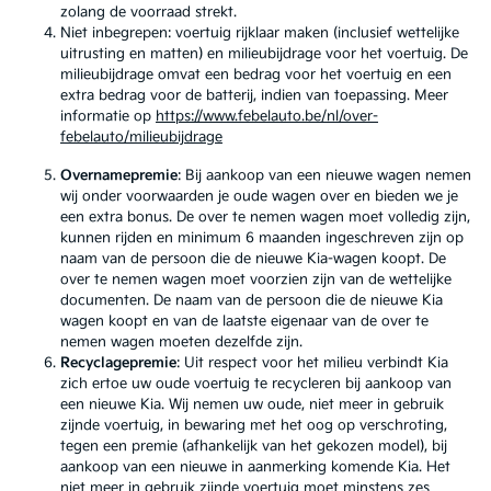
zolang de voorraad strekt.
Niet inbegrepen: voertuig rijklaar maken (inclusief wettelijke
uitrusting en matten) en milieubijdrage voor het voertuig. De
milieubijdrage omvat een bedrag voor het voertuig en een
extra bedrag voor de batterij, indien van toepassing. Meer
informatie op
https://www.febelauto.be/nl/over-
febelauto/milieubijdrage
Overnamepremie
: Bij aankoop van een nieuwe wagen nemen
wij onder voorwaarden je oude wagen over en bieden we je
een extra bonus. De over te nemen wagen moet volledig zijn,
kunnen rijden en minimum 6 maanden ingeschreven zijn op
naam van de persoon die de nieuwe Kia-wagen koopt. De
over te nemen wagen moet voorzien zijn van de wettelijke
documenten. De naam van de persoon die de nieuwe Kia
wagen koopt en van de laatste eigenaar van de over te
nemen wagen moeten dezelfde zijn.
Recyclagepremie
: Uit respect voor het milieu verbindt Kia
zich ertoe uw oude voertuig te recycleren bij aankoop van
een nieuwe Kia. Wij nemen uw oude, niet meer in gebruik
zijnde voertuig, in bewaring met het oog op verschroting,
tegen een premie (afhankelijk van het gekozen model), bij
aankoop van een nieuwe in aanmerking komende Kia. Het
niet meer in gebruik zijnde voertuig moet minstens zes