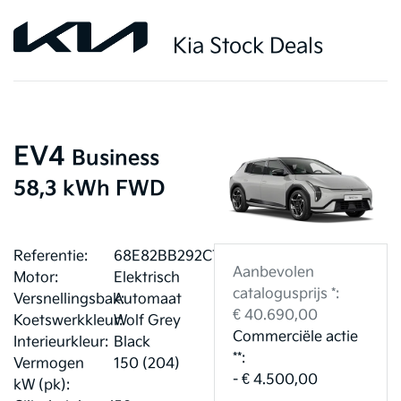
Kia Stock Deals
EV4
Business
58,3 kWh FWD
Referentie:
68E82BB292C74
Aanbevolen
Motor:
Elektrisch
catalogusprijs *:
Versnellingsbak:
Automaat
€ 40.690,00
Koetswerkkleur:
Wolf Grey
Commerciële actie
Interieurkleur:
Black
**:
Vermogen
150 (204)
- € 4.500,00
kW (pk):