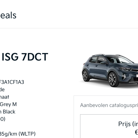
eals
T ISG 7DCT
F3A1CF1A3
de
maat
 Grey M
Aanbevolen catalogusprij
n Black
00)
Prijs (
35g/km (WLTP)