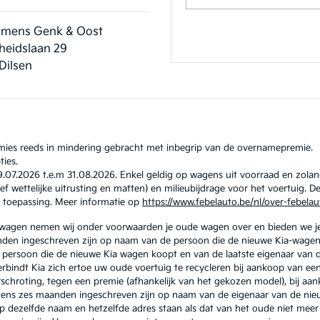
umens Genk & Oost
rheidslaan 29
Dilsen
remies reeds in mindering gebracht met inbegrip van de overnamepremie.
ties.
07.2026 t.e.m 31.08.2026. Enkel geldig op wagens uit voorraad en zolang
sief wettelijke uitrusting en matten) en milieubijdrage voor het voertuig.
an toepassing. Meer informatie op
https://www.febelauto.be/nl/over-febelau
e wagen nemen wij onder voorwaarden je oude wagen over en bieden we j
anden ingeschreven zijn op naam van de persoon die de nieuwe Kia-wage
 persoon die de nieuwe Kia wagen koopt en van de laatste eigenaar van 
 verbindt Kia zich ertoe uw oude voertuig te recycleren bij aankoop van e
erschroting, tegen een premie (afhankelijk van het gekozen model), bij 
tens zes maanden ingeschreven zijn op naam van de eigenaar van de nieuw
 dezelfde naam en hetzelfde adres staan als dat van het oude niet meer i