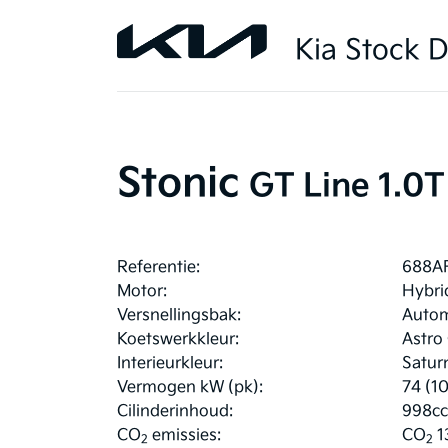
Kia Stock D
Stonic
GT Line 1.0
Referentie:
688A
Motor:
Hybri
Versnellingsbak:
Auto
Koetswerkkleur:
Astro
Interieurkleur:
Satur
Vermogen kW (pk):
74 (1
Cilinderinhoud:
998cc
CO
emissies:
CO
1
2
2