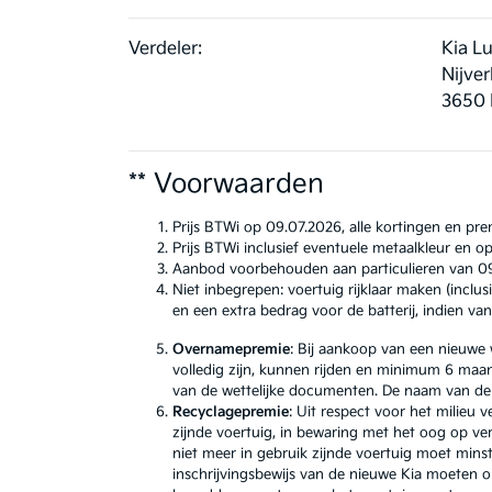
Verdeler:
Kia L
Nijve
3650 
** Voorwaarden
Prijs BTWi op 09.07.2026, alle kortingen en p
Prijs BTWi inclusief eventuele metaalkleur en op
Aanbod voorbehouden aan particulieren van 09.
Niet inbegrepen: voertuig rijklaar maken (inclu
en een extra bedrag voor de batterij, indien v
Overnamepremie
: Bij aankoop van een nieuw
volledig zijn, kunnen rijden en minimum 6 ma
van de wettelijke documenten. De naam van de
Recyclagepremie
: Uit respect voor het milieu
zijnde voertuig, in bewaring met het oog op v
niet meer in gebruik zijnde voertuig moet mins
inschrijvingsbewijs van de nieuwe Kia moeten op