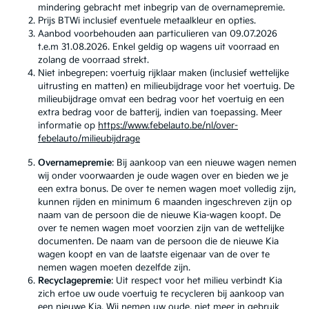
mindering gebracht met inbegrip van de overnamepremie.
Prijs BTWi inclusief eventuele metaalkleur en opties.
Aanbod voorbehouden aan particulieren van 09.07.2026
t.e.m 31.08.2026. Enkel geldig op wagens uit voorraad en
zolang de voorraad strekt.
Niet inbegrepen: voertuig rijklaar maken (inclusief wettelijke
uitrusting en matten) en milieubijdrage voor het voertuig. De
milieubijdrage omvat een bedrag voor het voertuig en een
extra bedrag voor de batterij, indien van toepassing. Meer
informatie op
https://www.febelauto.be/nl/over-
febelauto/milieubijdrage
Overnamepremie
: Bij aankoop van een nieuwe wagen nemen
wij onder voorwaarden je oude wagen over en bieden we je
een extra bonus. De over te nemen wagen moet volledig zijn,
kunnen rijden en minimum 6 maanden ingeschreven zijn op
naam van de persoon die de nieuwe Kia-wagen koopt. De
over te nemen wagen moet voorzien zijn van de wettelijke
documenten. De naam van de persoon die de nieuwe Kia
wagen koopt en van de laatste eigenaar van de over te
nemen wagen moeten dezelfde zijn.
Recyclagepremie
: Uit respect voor het milieu verbindt Kia
zich ertoe uw oude voertuig te recycleren bij aankoop van
een nieuwe Kia. Wij nemen uw oude, niet meer in gebruik