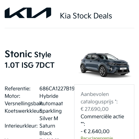
Kia Stock Deals
Stonic
Style
1.0T ISG 7DCT
Referentie:
686CA1227B19F
Aanbevolen
Motor:
Hybride
catalogusprijs *:
Versnellingsbak:
Automaat
€ 27.690,00
Koetswerkkleur:
Sparkling
Commerciële actie
Silver M
**:
Interieurkleur:
Saturn
- € 2.640,00
Black
Recyclagepremie