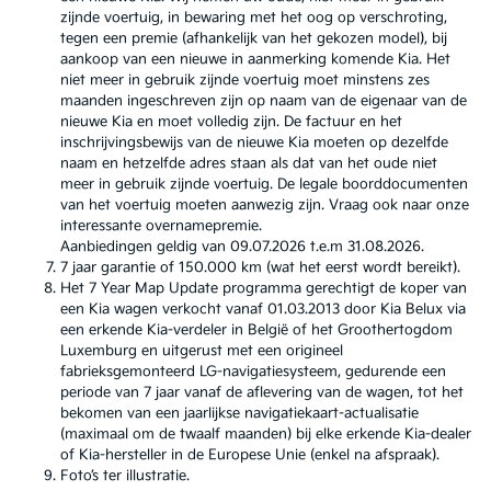
zijnde voertuig, in bewaring met het oog op verschroting,
tegen een premie (afhankelijk van het gekozen model), bij
aankoop van een nieuwe in aanmerking komende Kia. Het
niet meer in gebruik zijnde voertuig moet minstens zes
maanden ingeschreven zijn op naam van de eigenaar van de
nieuwe Kia en moet volledig zijn. De factuur en het
inschrijvingsbewijs van de nieuwe Kia moeten op dezelfde
naam en hetzelfde adres staan als dat van het oude niet
meer in gebruik zijnde voertuig. De legale boorddocumenten
van het voertuig moeten aanwezig zijn. Vraag ook naar onze
interessante overnamepremie.
Aanbiedingen geldig van 09.07.2026 t.e.m 31.08.2026.
7 jaar garantie of 150.000 km (wat het eerst wordt bereikt).
Het 7 Year Map Update programma gerechtigt de koper van
een Kia wagen verkocht vanaf 01.03.2013 door Kia Belux via
een erkende Kia-verdeler in België of het Groothertogdom
Luxemburg en uitgerust met een origineel
fabrieksgemonteerd LG-navigatiesysteem, gedurende een
periode van 7 jaar vanaf de aflevering van de wagen, tot het
bekomen van een jaarlijkse navigatiekaart-actualisatie
(maximaal om de twaalf maanden) bij elke erkende Kia-dealer
of Kia-hersteller in de Europese Unie (enkel na afspraak).
Foto’s ter illustratie.