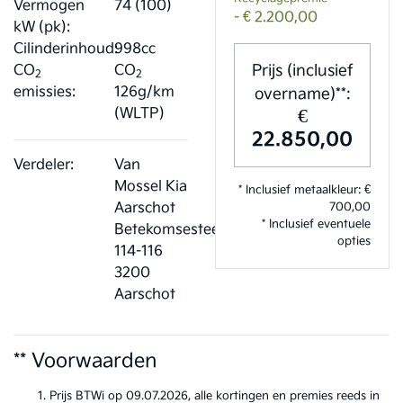
Vermogen
74 (100)
- € 2.200,00
kW (pk):
Cilinderinhoud:
998cc
Prijs (inclusief
CO
CO
2
2
emissies:
126g/km
overname)**:
€
(WLTP)
22.850,00
Verdeler:
Van
Mossel Kia
* Inclusief metaalkleur: €
Aarschot
700,00
* Inclusief eventuele
Betekomsesteenweg
opties
114-116
3200
Aarschot
** Voorwaarden
Prijs BTWi op 09.07.2026, alle kortingen en premies reeds in