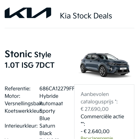
Kia Stock Deals
Stonic
Style
1.0T ISG 7DCT
Referentie:
686CA12279FF5
Aanbevolen
Motor:
Hybride
catalogusprijs *:
Versnellingsbak:
Automaat
€ 27.690,00
Koetswerkkleur:
Sporty
Commerciële actie
Blue
**:
Interieurkleur:
Saturn
- € 2.640,00
Black
Recyclagepremie