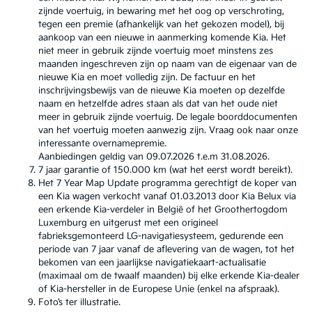
zijnde voertuig, in bewaring met het oog op verschroting,
tegen een premie (afhankelijk van het gekozen model), bij
aankoop van een nieuwe in aanmerking komende Kia. Het
niet meer in gebruik zijnde voertuig moet minstens zes
maanden ingeschreven zijn op naam van de eigenaar van de
nieuwe Kia en moet volledig zijn. De factuur en het
inschrijvingsbewijs van de nieuwe Kia moeten op dezelfde
naam en hetzelfde adres staan als dat van het oude niet
meer in gebruik zijnde voertuig. De legale boorddocumenten
van het voertuig moeten aanwezig zijn. Vraag ook naar onze
interessante overnamepremie.
Aanbiedingen geldig van 09.07.2026 t.e.m 31.08.2026.
7 jaar garantie of 150.000 km (wat het eerst wordt bereikt).
Het 7 Year Map Update programma gerechtigt de koper van
een Kia wagen verkocht vanaf 01.03.2013 door Kia Belux via
een erkende Kia-verdeler in België of het Groothertogdom
Luxemburg en uitgerust met een origineel
fabrieksgemonteerd LG-navigatiesysteem, gedurende een
periode van 7 jaar vanaf de aflevering van de wagen, tot het
bekomen van een jaarlijkse navigatiekaart-actualisatie
(maximaal om de twaalf maanden) bij elke erkende Kia-dealer
of Kia-hersteller in de Europese Unie (enkel na afspraak).
Foto’s ter illustratie.