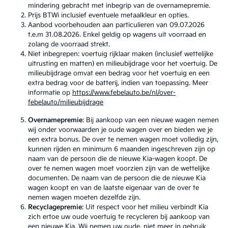
mindering gebracht met inbegrip van de overnamepremie.
Prijs BTWi inclusief eventuele metaalkleur en opties.
Aanbod voorbehouden aan particulieren van 09.07.2026
t.e.m 31.08.2026. Enkel geldig op wagens uit voorraad en
zolang de voorraad strekt.
Niet inbegrepen: voertuig rijklaar maken (inclusief wettelijke
uitrusting en matten) en milieubijdrage voor het voertuig. De
milieubijdrage omvat een bedrag voor het voertuig en een
extra bedrag voor de batterij, indien van toepassing. Meer
informatie op
https://www.febelauto.be/nl/over-
febelauto/milieubijdrage
Overnamepremie
: Bij aankoop van een nieuwe wagen nemen
wij onder voorwaarden je oude wagen over en bieden we je
een extra bonus. De over te nemen wagen moet volledig zijn,
kunnen rijden en minimum 6 maanden ingeschreven zijn op
naam van de persoon die de nieuwe Kia-wagen koopt. De
over te nemen wagen moet voorzien zijn van de wettelijke
documenten. De naam van de persoon die de nieuwe Kia
wagen koopt en van de laatste eigenaar van de over te
nemen wagen moeten dezelfde zijn.
Recyclagepremie
: Uit respect voor het milieu verbindt Kia
zich ertoe uw oude voertuig te recycleren bij aankoop van
een nieuwe Kia. Wij nemen uw oude, niet meer in gebruik