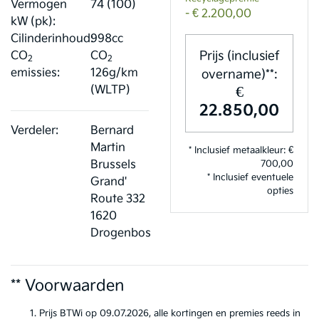
Vermogen
74 (100)
- € 2.200,00
kW (pk):
Cilinderinhoud:
998cc
Prijs (inclusief
CO
CO
2
2
emissies:
126g/km
overname)**:
€
(WLTP)
22.850,00
Verdeler:
Bernard
Martin
* Inclusief metaalkleur: €
Brussels
700,00
* Inclusief eventuele
Grand'
opties
Route 332
1620
Drogenbos
** Voorwaarden
Prijs BTWi op 09.07.2026, alle kortingen en premies reeds in