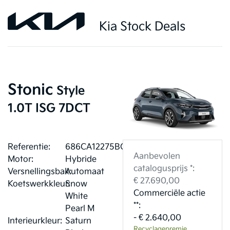
Kia Stock Deals
Stonic
Style
1.0T ISG 7DCT
Referentie:
686CA12275BC3
Aanbevolen
Motor:
Hybride
catalogusprijs *:
Versnellingsbak:
Automaat
€ 27.690,00
Koetswerkkleur:
Snow
Commerciële actie
White
**:
Pearl M
- € 2.640,00
Interieurkleur:
Saturn
Recyclagepremie