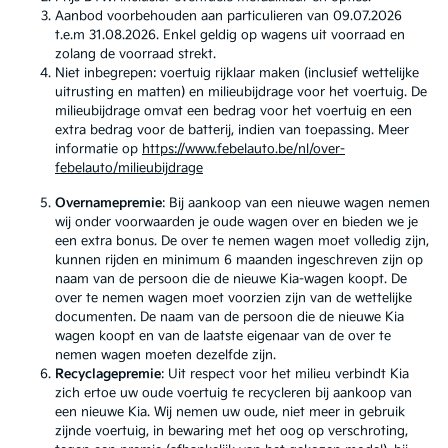
Aanbod voorbehouden aan particulieren van 09.07.2026
t.e.m 31.08.2026. Enkel geldig op wagens uit voorraad en
zolang de voorraad strekt.
Niet inbegrepen: voertuig rijklaar maken (inclusief wettelijke
uitrusting en matten) en milieubijdrage voor het voertuig. De
milieubijdrage omvat een bedrag voor het voertuig en een
extra bedrag voor de batterij, indien van toepassing. Meer
informatie op
https://www.febelauto.be/nl/over-
febelauto/milieubijdrage
Overnamepremie
: Bij aankoop van een nieuwe wagen nemen
wij onder voorwaarden je oude wagen over en bieden we je
een extra bonus. De over te nemen wagen moet volledig zijn,
kunnen rijden en minimum 6 maanden ingeschreven zijn op
naam van de persoon die de nieuwe Kia-wagen koopt. De
over te nemen wagen moet voorzien zijn van de wettelijke
documenten. De naam van de persoon die de nieuwe Kia
wagen koopt en van de laatste eigenaar van de over te
nemen wagen moeten dezelfde zijn.
Recyclagepremie
: Uit respect voor het milieu verbindt Kia
zich ertoe uw oude voertuig te recycleren bij aankoop van
een nieuwe Kia. Wij nemen uw oude, niet meer in gebruik
zijnde voertuig, in bewaring met het oog op verschroting,