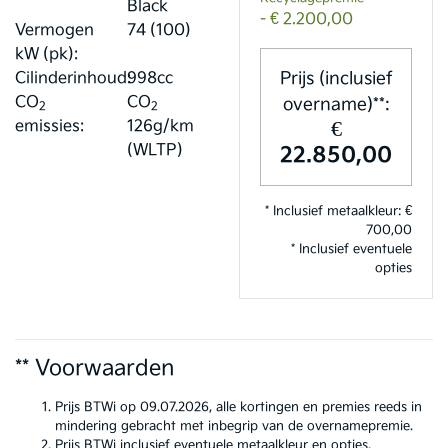
Black
- € 2.200,00
Vermogen
74 (100)
kW (pk):
Prijs (inclusief
Cilinderinhoud:
998cc
CO
CO
overname)**:
2
2
€
emissies:
126g/km
(WLTP)
22.850,00
* Inclusief metaalkleur: €
700,00
* Inclusief eventuele
opties
** Voorwaarden
Prijs BTWi op 09.07.2026, alle kortingen en premies reeds in
mindering gebracht met inbegrip van de overnamepremie.
Prijs BTWi inclusief eventuele metaalkleur en opties.