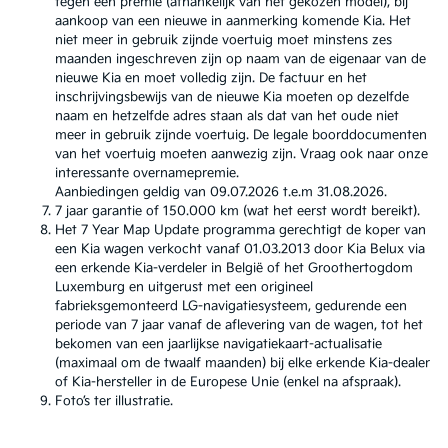
tegen een premie (afhankelijk van het gekozen model), bij
aankoop van een nieuwe in aanmerking komende Kia. Het
niet meer in gebruik zijnde voertuig moet minstens zes
maanden ingeschreven zijn op naam van de eigenaar van de
nieuwe Kia en moet volledig zijn. De factuur en het
inschrijvingsbewijs van de nieuwe Kia moeten op dezelfde
naam en hetzelfde adres staan als dat van het oude niet
meer in gebruik zijnde voertuig. De legale boorddocumenten
van het voertuig moeten aanwezig zijn. Vraag ook naar onze
interessante overnamepremie.
Aanbiedingen geldig van 09.07.2026 t.e.m 31.08.2026.
7 jaar garantie of 150.000 km (wat het eerst wordt bereikt).
Het 7 Year Map Update programma gerechtigt de koper van
een Kia wagen verkocht vanaf 01.03.2013 door Kia Belux via
een erkende Kia-verdeler in België of het Groothertogdom
Luxemburg en uitgerust met een origineel
fabrieksgemonteerd LG-navigatiesysteem, gedurende een
periode van 7 jaar vanaf de aflevering van de wagen, tot het
bekomen van een jaarlijkse navigatiekaart-actualisatie
(maximaal om de twaalf maanden) bij elke erkende Kia-dealer
of Kia-hersteller in de Europese Unie (enkel na afspraak).
Foto’s ter illustratie.