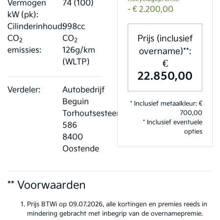
Vermogen
74 (100)
- € 2.200,00
kW (pk):
Cilinderinhoud:
998cc
Prijs (inclusief
CO
CO
2
2
emissies:
126g/km
overname)**:
€
(WLTP)
22.850,00
Verdeler:
Autobedrijf
Beguin
* Inclusief metaalkleur: €
Torhoutsesteenweg
700,00
* Inclusief eventuele
586
opties
8400
Oostende
** Voorwaarden
Prijs BTWi op 09.07.2026, alle kortingen en premies reeds in
mindering gebracht met inbegrip van de overnamepremie.