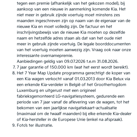
tegen een premie (afhankelijk van het gekozen model), bij
aankoop van een nieuwe in aanmerking komende Kia. Het
niet meer in gebruik zijnde voertuig moet minstens zes
maanden ingeschreven zijn op naam van de eigenaar van de
nieuwe Kia en moet volledig zijn. De factuur en het
inschrijvingsbewijs van de nieuwe Kia moeten op dezelfde
naam en hetzelfde adres staan als dat van het oude niet
meer in gebruik zijnde voertuig. De legale boorddocumenten
van het voertuig moeten aanwezig zijn. Vraag ook naar onze
interessante overnamepremie.
Aanbiedingen geldig van 09.07.2026 t.e.m 31.08.2026.
7 jaar garantie of 150.000 km (wat het eerst wordt bereikt).
Het 7 Year Map Update programma gerechtigt de koper van
een Kia wagen verkocht vanaf 01.03.2013 door Kia Belux via
een erkende Kia-verdeler in België of het Groothertogdom
Luxemburg en uitgerust met een origineel
fabrieksgemonteerd LG-navigatiesysteem, gedurende een
periode van 7 jaar vanaf de aflevering van de wagen, tot het
bekomen van een jaarlijkse navigatiekaart-actualisatie
(maximaal om de twaalf maanden) bij elke erkende Kia-dealer
of Kia-hersteller in de Europese Unie (enkel na afspraak).
Foto’s ter illustratie.