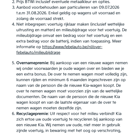
Prijs BTWi inclusief eventuele metaalkleur en opties.
Aanbod voorbehouden aan particulieren van 09.07.2026
t.e.m 31.08.2026. Enkel geldig op wagens uit voorraad en
zolang de voorraad strekt.
Niet inbegrepen: voertuig rijklaar maken (inclusief wettelijke
uitrusting en matten) en milieubijdrage voor het voertuig. De
milieubijdrage omvat een bedrag voor het voertuig en een
extra bedrag voor de batterij, indien van toepassing. Meer
informatie op
https://www.febelauto.be/nl/over-
febelauto/milieubijdrage
Overnamepremie
: Bij aankoop van een nieuwe wagen nemen
wij onder voorwaarden je oude wagen over en bieden we je
een extra bonus. De over te nemen wagen moet volledig zijn,
kunnen rijden en minimum 6 maanden ingeschreven zijn op
naam van de persoon die de nieuwe Kia-wagen koopt. De
over te nemen wagen moet voorzien zijn van de wettelijke
documenten. De naam van de persoon die de nieuwe Kia
wagen koopt en van de laatste eigenaar van de over te
nemen wagen moeten dezelfde zijn.
Recyclagepremie
: Uit respect voor het milieu verbindt Kia
zich ertoe uw oude voertuig te recycleren bij aankoop van
een nieuwe Kia. Wij nemen uw oude, niet meer in gebruik
zijnde voertuig, in bewaring met het oog op verschroting,