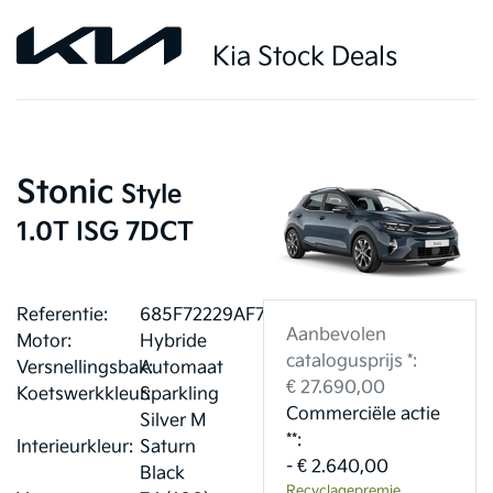
Kia Stock Deals
Stonic
Style
1.0T ISG 7DCT
Referentie:
685F72229AF7D
Aanbevolen
Motor:
Hybride
catalogusprijs *:
Versnellingsbak:
Automaat
€ 27.690,00
Koetswerkkleur:
Sparkling
Commerciële actie
Silver M
**:
Interieurkleur:
Saturn
- € 2.640,00
Black
Recyclagepremie