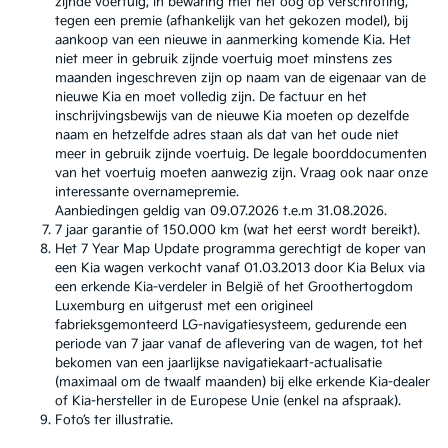
zijnde voertuig, in bewaring met het oog op verschroting,
tegen een premie (afhankelijk van het gekozen model), bij
aankoop van een nieuwe in aanmerking komende Kia. Het
niet meer in gebruik zijnde voertuig moet minstens zes
maanden ingeschreven zijn op naam van de eigenaar van de
nieuwe Kia en moet volledig zijn. De factuur en het
inschrijvingsbewijs van de nieuwe Kia moeten op dezelfde
naam en hetzelfde adres staan als dat van het oude niet
meer in gebruik zijnde voertuig. De legale boorddocumenten
van het voertuig moeten aanwezig zijn. Vraag ook naar onze
interessante overnamepremie.
Aanbiedingen geldig van 09.07.2026 t.e.m 31.08.2026.
7 jaar garantie of 150.000 km (wat het eerst wordt bereikt).
Het 7 Year Map Update programma gerechtigt de koper van
een Kia wagen verkocht vanaf 01.03.2013 door Kia Belux via
een erkende Kia-verdeler in België of het Groothertogdom
Luxemburg en uitgerust met een origineel
fabrieksgemonteerd LG-navigatiesysteem, gedurende een
periode van 7 jaar vanaf de aflevering van de wagen, tot het
bekomen van een jaarlijkse navigatiekaart-actualisatie
(maximaal om de twaalf maanden) bij elke erkende Kia-dealer
of Kia-hersteller in de Europese Unie (enkel na afspraak).
Foto’s ter illustratie.