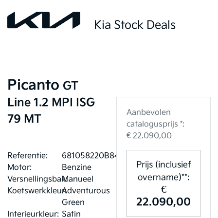
Kia Stock Deals
Picanto
GT
Line 1.2 MPI ISG
Aanbevolen
79 MT
catalogusprijs *:
€ 22.090,00
Referentie:
681058220B84C
Prijs (inclusief
Motor:
Benzine
overname)**:
Versnellingsbak:
Manueel
€
Koetswerkkleur:
Adventurous
22.090,00
Green
Interieurkleur:
Satin