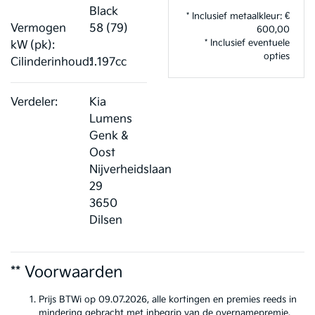
Black
* Inclusief metaalkleur: €
Vermogen
58 (79)
600,00
* Inclusief eventuele
kW (pk):
opties
Cilinderinhoud:
1.197cc
Verdeler:
Kia
Lumens
Genk &
Oost
Nijverheidslaan
29
3650
Dilsen
** Voorwaarden
Prijs BTWi op 09.07.2026, alle kortingen en premies reeds in
mindering gebracht met inbegrip van de overnamepremie.