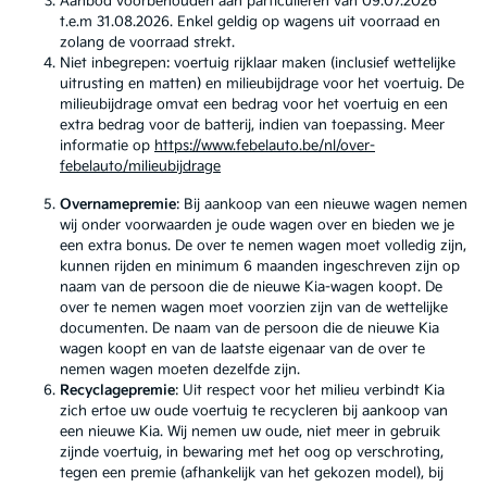
Aanbod voorbehouden aan particulieren van 09.07.2026
t.e.m 31.08.2026. Enkel geldig op wagens uit voorraad en
zolang de voorraad strekt.
Niet inbegrepen: voertuig rijklaar maken (inclusief wettelijke
uitrusting en matten) en milieubijdrage voor het voertuig. De
milieubijdrage omvat een bedrag voor het voertuig en een
extra bedrag voor de batterij, indien van toepassing. Meer
informatie op
https://www.febelauto.be/nl/over-
febelauto/milieubijdrage
Overnamepremie
: Bij aankoop van een nieuwe wagen nemen
wij onder voorwaarden je oude wagen over en bieden we je
een extra bonus. De over te nemen wagen moet volledig zijn,
kunnen rijden en minimum 6 maanden ingeschreven zijn op
naam van de persoon die de nieuwe Kia-wagen koopt. De
over te nemen wagen moet voorzien zijn van de wettelijke
documenten. De naam van de persoon die de nieuwe Kia
wagen koopt en van de laatste eigenaar van de over te
nemen wagen moeten dezelfde zijn.
Recyclagepremie
: Uit respect voor het milieu verbindt Kia
zich ertoe uw oude voertuig te recycleren bij aankoop van
een nieuwe Kia. Wij nemen uw oude, niet meer in gebruik
zijnde voertuig, in bewaring met het oog op verschroting,
tegen een premie (afhankelijk van het gekozen model), bij