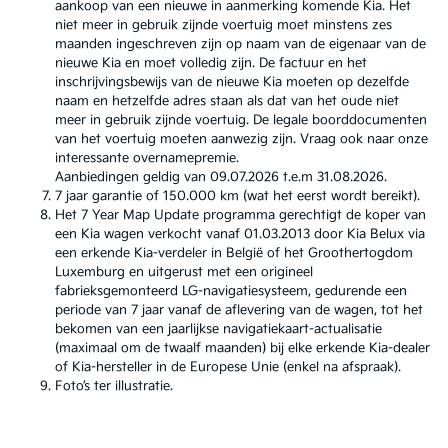
aankoop van een nieuwe in aanmerking komende Kia. Het
niet meer in gebruik zijnde voertuig moet minstens zes
maanden ingeschreven zijn op naam van de eigenaar van de
nieuwe Kia en moet volledig zijn. De factuur en het
inschrijvingsbewijs van de nieuwe Kia moeten op dezelfde
naam en hetzelfde adres staan als dat van het oude niet
meer in gebruik zijnde voertuig. De legale boorddocumenten
van het voertuig moeten aanwezig zijn. Vraag ook naar onze
interessante overnamepremie.
Aanbiedingen geldig van 09.07.2026 t.e.m 31.08.2026.
7 jaar garantie of 150.000 km (wat het eerst wordt bereikt).
Het 7 Year Map Update programma gerechtigt de koper van
een Kia wagen verkocht vanaf 01.03.2013 door Kia Belux via
een erkende Kia-verdeler in België of het Groothertogdom
Luxemburg en uitgerust met een origineel
fabrieksgemonteerd LG-navigatiesysteem, gedurende een
periode van 7 jaar vanaf de aflevering van de wagen, tot het
bekomen van een jaarlijkse navigatiekaart-actualisatie
(maximaal om de twaalf maanden) bij elke erkende Kia-dealer
of Kia-hersteller in de Europese Unie (enkel na afspraak).
Foto’s ter illustratie.