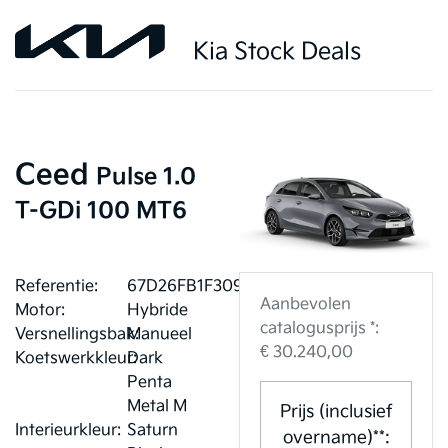
Kia Stock Deals
Ceed
Pulse 1.0
T-GDi 100 MT6
Referentie:
67D26FB1F3094
Aanbevolen
Motor:
Hybride
catalogusprijs *:
Versnellingsbak:
Manueel
€ 30.240,00
Koetswerkkleur:
Dark
Penta
Metal M
Prijs (inclusief
Interieurkleur:
Saturn
overname)**: