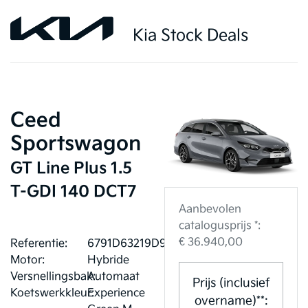
Kia Stock Deals
Ceed
Sportswagon
GT Line Plus 1.5
T-GDI 140 DCT7
Aanbevolen
catalogusprijs *:
€ 36.940,00
Referentie:
6791D63219D99
Motor:
Hybride
Versnellingsbak:
Automaat
Prijs (inclusief
Koetswerkkleur:
Experience
overname)**: