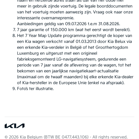
naam en hetzelfde adres staan als dat van het oude niet
meer in gebruik zijnde voertuig. De legale boorddocumenten
van het voertuig moeten aanwezig zijn. Vraag ook naar onze
interessante overnamepremie.
Aanbiedingen geldig van 09.07.2026 t.e.m 31.08.2026.
7 jaar garantie of 150.000 km (wat het eerst wordt bereikt).
Het 7 Year Map Update programma gerechtigt de koper van
een Kia wagen verkocht vanaf 01.03.2013 door Kia Belux via
een erkende Kia-verdeler in België of het Groothertogdom
Luxemburg en uitgerust met een origineel
fabrieksgemonteerd LG-navigatiesysteem, gedurende een
periode van 7 jaar vanaf de aflevering van de wagen, tot het
bekomen van een jaarlijkse navigatiekaart-actualisatie
(maximaal om de twaalf maanden) bij elke erkende Kia-dealer
of Kia-hersteller in de Europese Unie (enkel na afspraak).
Foto’s ter illustratie.
© 2026 Kia Belgium (BTW BE 0477.443.106) - All rights reserved.