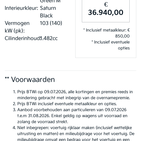
Green M
€
Interieurkleur:
Saturn
36.940,00
Black
Vermogen
103 (140)
* Inclusief metaalkleur: €
kW (pk):
850,00
Cilinderinhoud:
1.482cc
* Inclusief eventuele
opties
** Voorwaarden
Prijs BTWi op 09.07.2026, alle kortingen en premies reeds in
mindering gebracht met inbegrip van de overnamepremie.
Prijs BTWi inclusief eventuele metaalkleur en opties.
Aanbod voorbehouden aan particulieren van 09.07.2026
t.e.m 31.08.2026. Enkel geldig op wagens uit voorraad en
zolang de voorraad strekt.
Niet inbegrepen: voertuig rijklaar maken (inclusief wettelijke
uitrusting en matten) en milieubijdrage voor het voertuig. De
milieubijdrage omvat een bedrag voor het voertuig en een